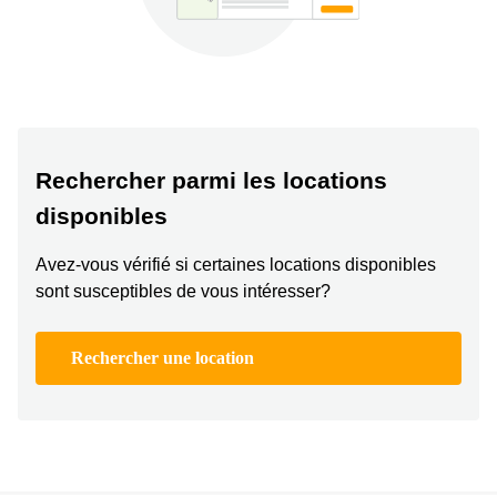
Bertrange
Сoworking
Esch-sur-
Alzette
Сoworking
Sandweiler
Rechercher parmi les locations
Bureaux
Esch-
disponibles
sur-
Alzette
Avez-vous vérifié si certaines locations disponibles
Bureaux
sont susceptibles de vous intéresser?
Sandweiler
Bureaux
Luxembourg
Rechercher une location
Centres
d’affaires
Bertrange
Centres
Esch-