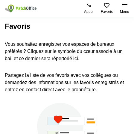
Appel
Favoris
Menu
Rechercher / publier
Favoris
Aide
Pages
Villes
Recherches
Vous souhaitez enregistrer vos espaces de bureaux
de
Populaires
populaires
produits
préférés ? Cliquez sur le symbole du cœur associé à un
Qui sommes-nous?
Luxembourg
Сoworking
bail et ce dernier sera répertorié ici.
Bureau
Luxembourg
Esch-
Publier un bureau
Centre
sur-
Salle de
Partagez la liste de vos favoris avec vos collègues ou
d’affaires
Alzette
réunion
demandez des informations sur les favoris enregistrés et
Luxembourg
Prix
Coworking
Senningerberg
entrez en contact direct avec le propriétaire.
Coworking
Salles
Bertrange
Bertrange
Connexion
de
Sandweiler
réunion
Centre
d'affaires
Choisissez une langue
Luxembourg
Bureau
Luxembourg
virtuel
Bureaux