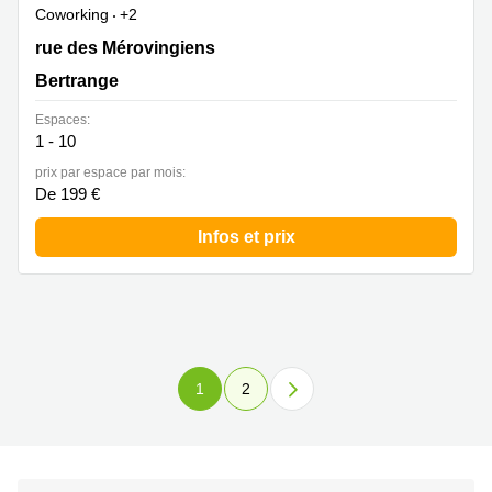
Coworking
+2
8 rue des Mérovingiens, Bertrange
rue des Mérovingiens
Bertrange
Espaces:
1 - 10
prix par espace par mois:
De 199 €
Infos et prix
1
2