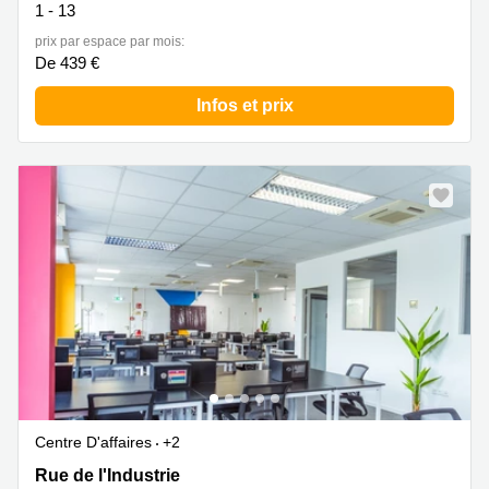
1 - 13
prix par espace par mois:
De 439 €
Infos et prix
Centre D'affaires
+2
15 rue de l'Industrie, Bertrange
Rue de l'Industrie