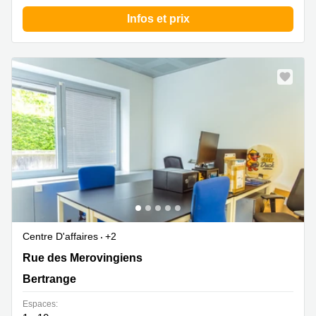
Infos et prix
Centre D'affaires
+2
8 rue des Mérovingiens, Bertrange
Rue des Merovingiens
Bertrange
Espaces: