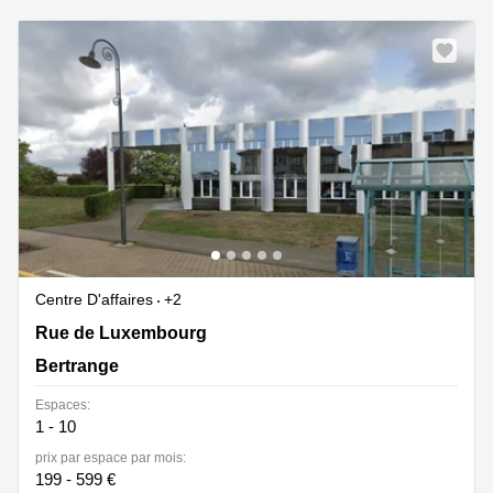
Centre D'affaires
+2
177 rue de Luxembourg, Bertrange
Rue de Luxembourg
Bertrange
Espaces:
1 - 10
prix par espace par mois:
199 - 599 €