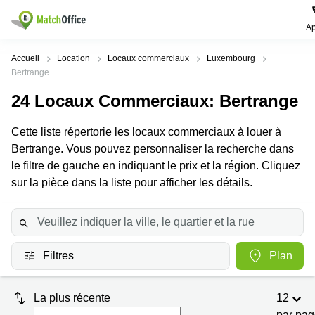
Ap
Rechercher / publier
Accueil
Location
Locaux commerciaux
Luxembourg
Bertrange
Aide
Pages
Villes
Recherches
24
Locaux Commerciaux
: Bertrange
de
Populaires
populaires
produits
Qui sommes-nous?
Cette liste répertorie les locaux commerciaux à louer à
Luxembourg
Сoworking
Bureau
Luxembourg
Bertrange. Vous pouvez personnaliser la recherche dans
Esch-
le filtre de gauche en indiquant le prix et la région. Cliquez
Publier un bureau
Centre
sur-
Salle de
sur la pièce dans la liste pour afficher les détails.
d’affaires
Alzette
réunion
Luxembourg
Prix
Coworking
Senningerberg
Coworking
Salles
Bertrange
Bertrange
Connexion
de
Sandweiler
Filtres
Plan
réunion
Centre
d'affaires
Choisissez une langue
Luxembourg
Bureau
Luxembourg
virtuel
La plus récente
12
Bureaux
par pa