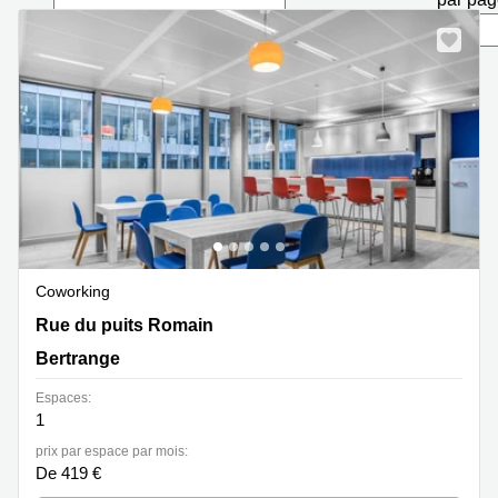
Bertrange
Сoworking
Esch-sur-
Alzette
Сoworking
Sandweiler
Bureaux
Esch-
sur-
Alzette
Bureaux
Coworking
Sandweiler
33-39 rue du Puits Romain, Bertrange
Rue du puits Romain
Bureaux
Luxembourg
Bertrange
Centres
Espaces:
d’affaires
1
Bertrange
prix par espace par mois:
Centres
De 419 €
Esch-