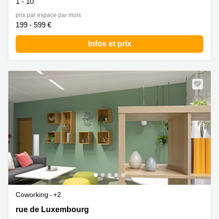
1 - 10
prix par espace par mois:
199 - 599 €
Infos et prix
Coworking
+2
177 rue de Luxembourg, Bertrange
rue de Luxembourg