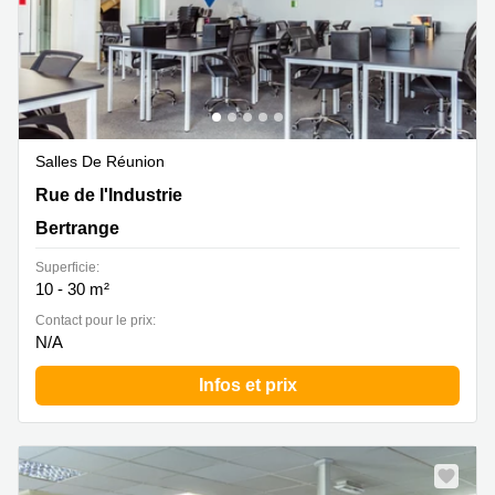
Salles De Réunion
15 rue de l'Industrie, Bertrange
Rue de l'Industrie
Bertrange
Superficie:
10 - 30 m²
Contact pour le prix:
N/A
Infos et prix