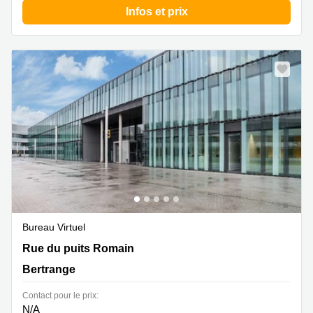
sur-
Infos et prix
Alzette
Centres
d’affaires
Sandweiler
Bureau Virtuel
33-39 rue du Puits Romain, Bertrange
Rue du puits Romain
Bertrange
Contact pour le prix:
N/A