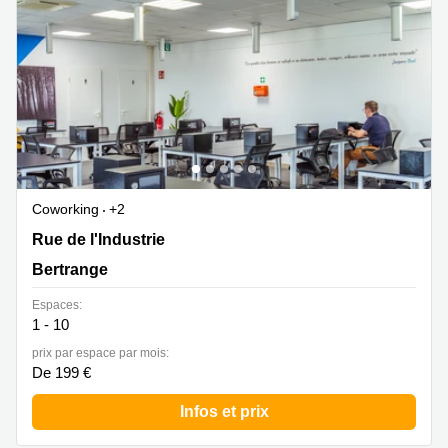
Coworking
+2
15 rue de l'Industrie, Bertrange
Rue de l'Industrie
Bertrange
Espaces:
1 - 10
prix par espace par mois:
De 199 €
Infos et prix