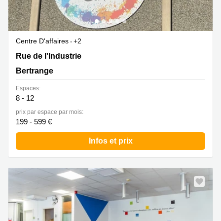
Centre D'affaires
+2
19 rue de l'Industrie, Bertrange
Rue de l'Industrie
Bertrange
Espaces:
8 - 12
prix par espace par mois:
199 - 599 €
Infos et prix