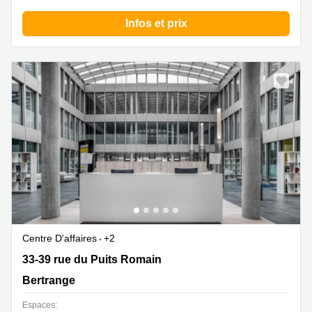
Infos et prix
Centre D'affaires
+2
33-39 rue du Puits Romain, Bertrange
33-39 rue du Puits Romain
Bertrange
Espaces: