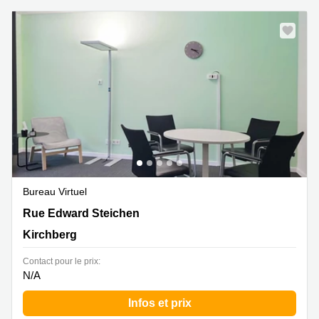
Bureau Virtuel
2 Rue Edward Steichen,1<sup>er</sup> étage de
Rue Edward Steichen
l‘immeuble Oksigen, Kirchberg
Kirchberg
Contact pour le prix:
N/A
Infos et prix