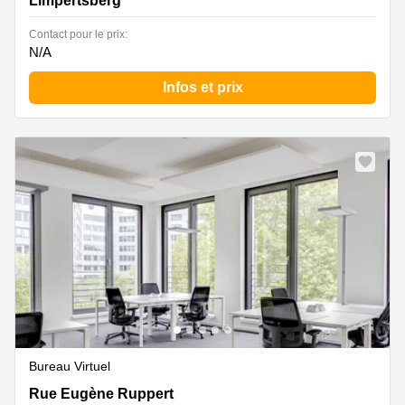
Limpertsberg
Contact pour le prix:
N/A
Infos et prix
Bureau Virtuel
Rue Eugène Ruppert 11, Leudelange
Rue Eugène Ruppert