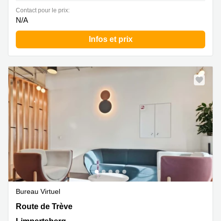
Contact pour le prix:
N/A
Infos et prix
Bureau Virtuel
Route de Trève 6D,Bâtiment D, Limpertsberg
Route de Trève