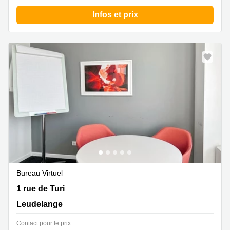
Infos et prix
Bureau Virtuel
1 rue de Turi, Leudelange
1 rue de Turi
Leudelange
Contact pour le prix: