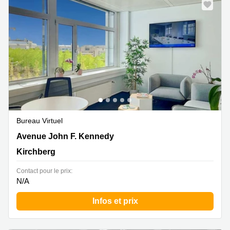
sur-
Alzette
Centres
d’affaires
Sandweiler
Bureau Virtuel
43 avenue John F. Kennedy, Kirchberg
Avenue John F. Kennedy
Kirchberg
Contact pour le prix:
N/A
Infos et prix