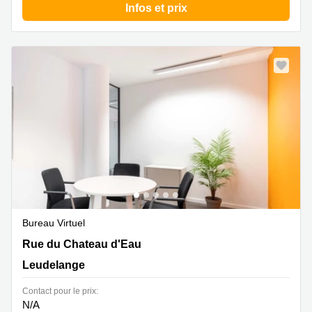
Infos et prix
Bureau Virtuel
12, Rue du Chateau D'eau, Leudelange
Rue du Chateau d'Eau
Leudelange
Contact pour le prix:
N/A