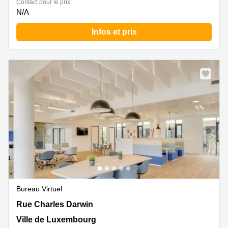
Contact pour le prix:
N/A
Infos et prix
Bureau Virtuel
Rue Charles Darwin 5, Ville de Luxembourg
Rue Charles Darwin
Ville de Luxembourg