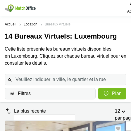
Ap
Rechercher / publier
Accueil
Location
Bureaux virtuels
14
Bureaux Virtuels
: Luxembourg
Aide
Pages
Villes
Recherches
de
Populaires
populaires
Cette liste présente les bureaux virtuels disponibles
produits
Qui sommes-nous?
en Luxembourg. Cliquez sur chaque bureau virtuel pour en
Luxembourg
Сoworking
Bureau
Luxembourg
consulter les détails.
Esch-
Publier un bureau
Centre
sur-
Salle de
d’affaires
Alzette
réunion
Luxembourg
Prix
Coworking
Senningerberg
Coworking
Filtres
Plan
Salles
Bertrange
Bertrange
Connexion
de
Sandweiler
réunion
Centre
La plus récente
12
d'affaires
Choisissez une langue
Luxembourg
Bureau
Luxembourg
par pa
virtuel
Bureaux