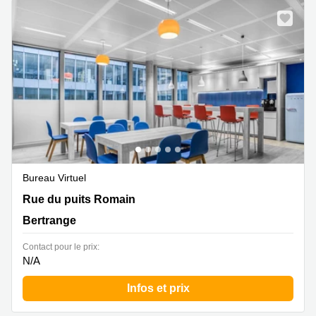
Bureau Virtuel
33-39 rue du Puits Romain, Bertrange
Rue du puits Romain
Bertrange
Contact pour le prix:
N/A
Infos et prix