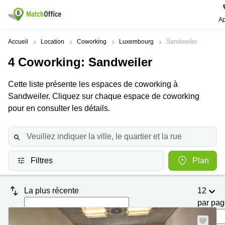
Ap
Rechercher / publier
Accueil
Location
Coworking
Luxembourg
Sandweiler
4
Coworking
: Sandweiler
Aide
Pages
Villes
Recherches
de
Populaires
populaires
Cette liste présente les espaces de coworking à
produits
Qui sommes-nous?
Sandweiler. Cliquez sur chaque espace de coworking
Luxembourg
Сoworking
Bureau
Luxembourg
pour en consulter les détails.
Esch-
Publier un bureau
Centre
sur-
Salle de
d’affaires
Alzette
réunion
Luxembourg
Prix
Coworking
Senningerberg
Coworking
Filtres
Plan
Salles
Bertrange
Bertrange
Connexion
de
Sandweiler
réunion
Centre
La plus récente
12
d'affaires
Choisissez une langue
Luxembourg
Bureau
Luxembourg
par pa
virtuel
Bureaux