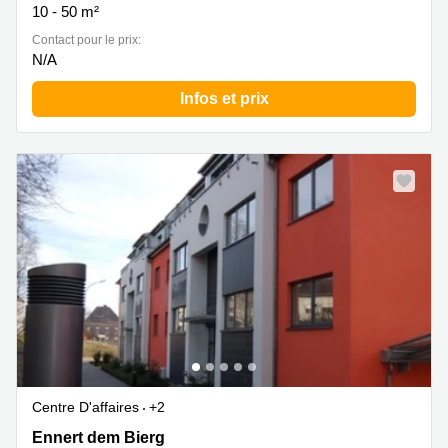
10 - 50 m²
Contact pour le prix:
N/A
Infos et prix
Centre D'affaires
+2
2b Ennert dem Bierg, Sandweiler
Ennert dem Bierg