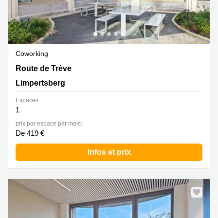
Coworking
Route de Trève 6D,Bâtiment D, Limpertsberg
Route de Trève
Limpertsberg
Espaces:
1
prix par espace par mois:
De 419 €
Infos et prix