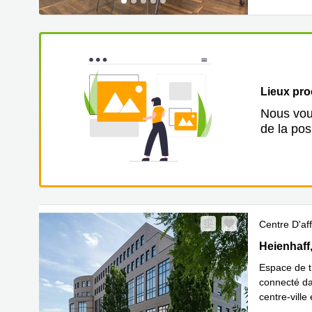
Lieux pr
Nous vous
de la pos
Centre D'aff
Heienhaff 
Heienhaff
Espace de tr
connecté da
centre-ville