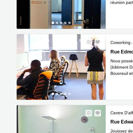
réunion part
partagés. F
Coworking
Rue Edmond
Rue Edmo
Nous posséd
(bâtiment D
Bouvreuil et
En savo
t
...
Centre D'aff
2 Rue Edwa
Rue Edwar
Jouissez de