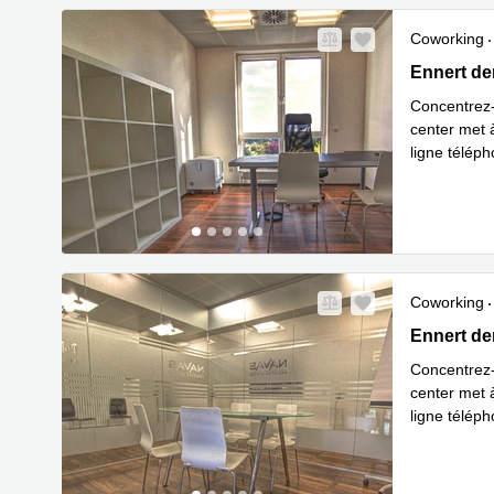
Coworking
2b Ennert 
Ennert de
Concentrez-
center met 
ligne téléph
En savoir 
Coworking
2b Ennert 
Ennert de
Concentrez-
center met 
ligne téléph
En savoir 