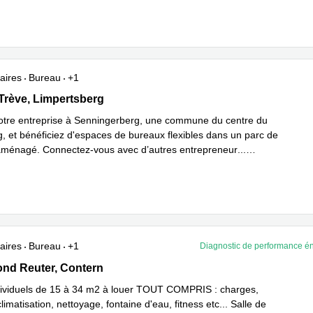
 savoir plus
aires
Bureau
+1
rève 6D,Bâtiment D, Limpertsberg
Trève, Limpertsberg
otre entreprise à Senningerberg, une commune du centre du
 et bénéficiez d'espaces de bureaux flexibles dans un parc de
aménagé. Connectez-vous avec d’autres entrepreneur
...
plus
aires
Bureau
+1
Diagnostic de performance é
 Reuter 17, Contern
nd Reuter, Contern
ividuels de 15 à 34 m2 à louer TOUT COMPRIS : charges,
limatisation, nettoyage, fontaine d'eau, fitness etc... Salle de