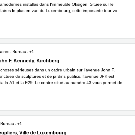
ramodernes installés dans l‘immeuble Oksigen. Située sur le
faires le plus en vue du Luxembourg, cette imposante tour vo
...
plus
aires
Bureau
+1
John F. Kennedy, Kirchberg
hn F. Kennedy, Kirchberg
choses sérieuses dans un cadre urbain sur l‘avenue John F.
nctuée de sculptures et de jardins publics, l‘avenue JFK est
via la A1 et la E29. Le centre situé au numéro 43 vous permet de
savoir plus
Bureau
+1
 peupliers, Ville de Luxembourg
eupliers, Ville de Luxembourg