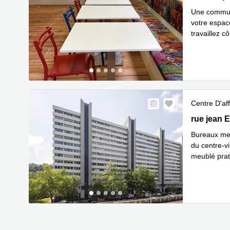
Une communa
votre espace
travaillez 
En savoir 
Centre D'aff
2 rue jean
rue jean 
Bureaux meu
du centre-vi
meublé prati
En savoir 