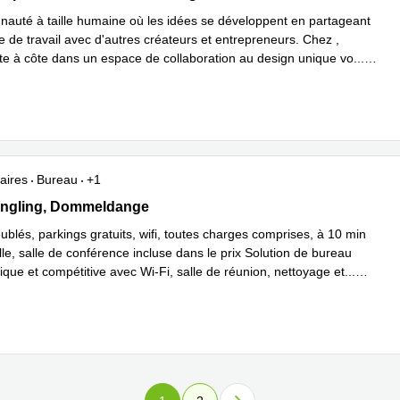
uté à taille humaine où les idées se développent en partageant
 de travail avec d'autres créateurs et entrepreneurs. Chez ,
côte à côte dans un espace de collaboration au design unique vo
...
plus
aires
Bureau
+1
 Engling, Dommeldange
Engling, Dommeldange
blés, parkings gratuits, wifi, toutes charges comprises, à 10 min
lle, salle de conférence incluse dans le prix Solution de bureau
que et compétitive avec Wi-Fi, salle de réunion, nettoyage et
...
plus