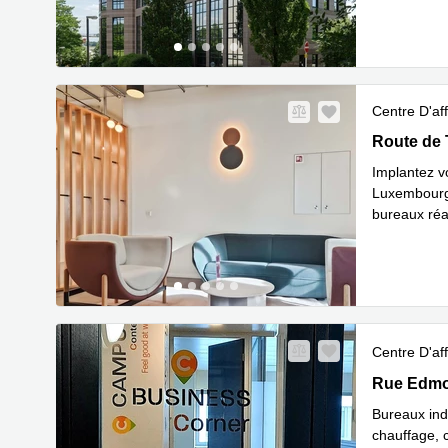
En
unique
...
Centre D'aff
Route de T
Route de 
Implantez v
Luxembourg,
bureaux ré
En savoir 
Centre D'aff
Rue Edmond
Rue Edmo
Bureaux ind
chauffage, c