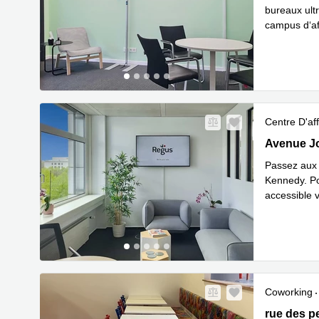
bureaux ult
campus d‘af
En savoir 
Centre D'aff
43 avenue 
Avenue Jo
Passez aux 
Kennedy. Po
accessible 
En 
profit
...
Coworking
20 rue des
rue des p