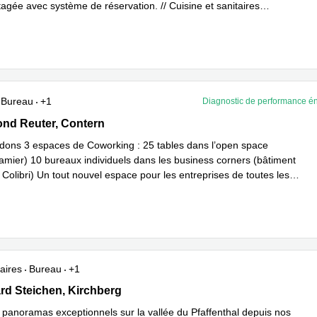
agée avec système de réservation. // Cuisine et sanitaires
En savoir plus
a
...
Bureau
+1
Diagnostic de performance é
 Reuter, 19, Contern
nd Reuter, Contern
ons 3 espaces de Coworking : 25 tables dans l’open space
amier) 10 bureaux individuels dans les business corners (bâtiment
 Colibri) Un tout nouvel espace pour les entreprises de toutes les
ir plus
aires
Bureau
+1
rd Steichen,1<sup>er</sup> étage de l‘immeuble Oksigen, Kirch
d Steichen, Kirchberg
 panoramas exceptionnels sur la vallée du Pfaffenthal depuis nos