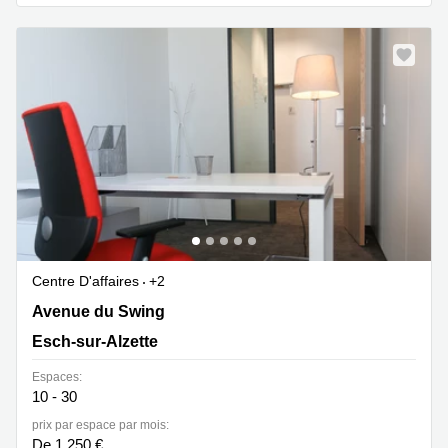
sur-
Alzette
Centres
d’affaires
Sandweiler
Centre D'affaires
+2
7 Avenue du Swing, Belval, Esch-sur-Alzette
Avenue du Swing
Esch-sur-Alzette
Espaces:
10 - 30
prix par espace par mois:
De 1.250 €