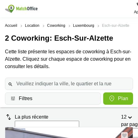
Ap
Rechercher / publier
Accueil
Location
Coworking
Luxembourg
Esch-sur-Alzette
2
Coworking
: Esch-Sur-Alzette
Aide
Pages
Villes
Recherches
de
Populaires
populaires
Cette liste présente les espaces de coworking à Esch-sur-
produits
Qui sommes-nous?
Alzette. Cliquez sur chaque espace de coworking pour en
Luxembourg
Сoworking
Bureau
Luxembourg
consulter les détails.
Esch-
Publier un bureau
Centre
sur-
Salle de
d’affaires
Alzette
réunion
Luxembourg
Prix
Coworking
Senningerberg
Coworking
Filtres
Plan
Salles
Bertrange
Bertrange
Connexion
de
Sandweiler
réunion
Centre
La plus récente
12
d'affaires
Choisissez une langue
Luxembourg
Bureau
Luxembourg
par pa
virtuel
Bureaux