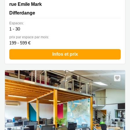
40 rue Emile Mark, Differdange
rue Emile Mark
Differdange
Espaces:
1 - 30
prix par espace par mois:
199 - 599 €
Infos et prix