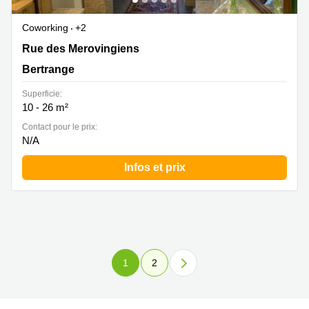
Coworking
+2
10A Rue des Mérovingiens, Bertrange
Rue des Merovingiens
Bertrange
Superficie:
10 - 26 m²
Contact pour le prix:
N/A
Infos et prix
1
2