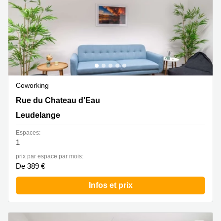
Coworking
12, Rue du Chateau D'eau, Leudelange
Rue du Chateau d'Eau
Leudelange
Espaces:
1
prix par espace par mois:
De 389 €
Infos et prix