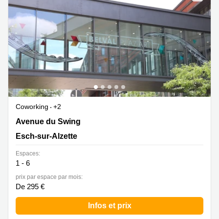
Bertrange
Сoworking
Esch-sur-
Alzette
Сoworking
Sandweiler
Bureaux
Esch-
sur-
Alzette
Coworking
+2
7 Avenue du Swing, Belval, Esch-sur-Alzette
Avenue du Swing
Bureaux
Sandweiler
Esch-sur-Alzette
Bureaux
Espaces:
Luxembourg
1 - 6
Centres
prix par espace par mois:
d’affaires
De 295 €
Bertrange
Infos et prix
Centres
Esch-