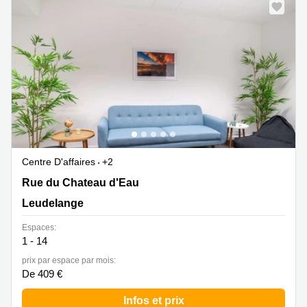
Centre D'affaires
+2
12, Rue du Chateau D'eau, Leudelange
Rue du Chateau d'Eau
Leudelange
Espaces:
1 - 14
prix par espace par mois:
De 409 €
Infos et prix