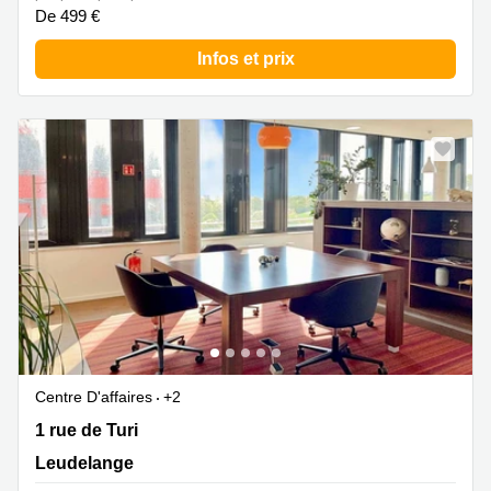
De 499 €
Infos et prix
Centre D'affaires
+2
1 rue de Turi, Leudelange
1 rue de Turi
Leudelange