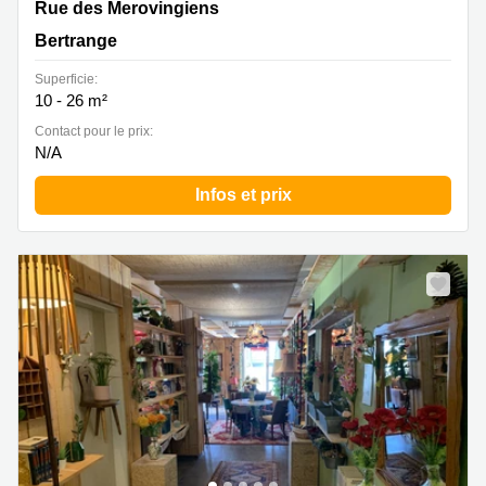
10A Rue des Mérovingiens, Bertrange
Rue des Merovingiens
Bertrange
Superficie:
10 - 26 m²
Contact pour le prix:
N/A
Infos et prix