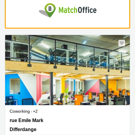
Coworking
+2
40 rue Emile Mark, Differdange
rue Emile Mark
Differdange