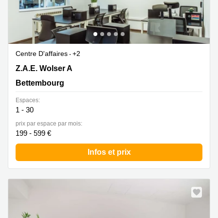
Centre D'affaires
+2
144 Z.A.E. Wolser A, Bettembourg
Z.A.E. Wolser A
Bettembourg
Espaces:
1 - 30
prix par espace par mois:
199 - 599 €
Infos et prix