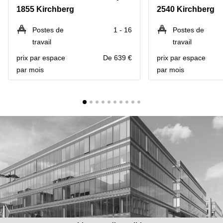
Bertrange
1855 Kirchberg
2540 Kirchberg
Сoworking
Esch-sur-
Postes de
1 - 16
Postes de
Alzette
travail
travail
Сoworking
prix par espace
De 639 €
prix par espace
Sandweiler
par mois
par mois
Bureaux
Esch-
sur-
Alzette
Bureaux
Sandweiler
Bureaux
Luxembourg
Centres
d’affaires
Bertrange
Centres
Esch-