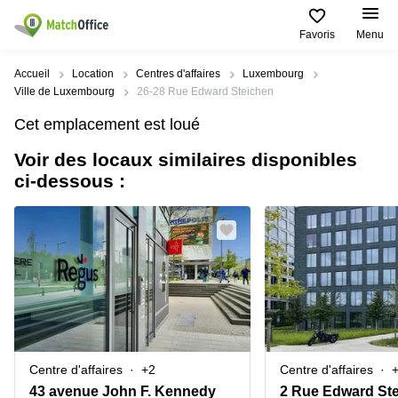
Favoris
Menu
Rechercher / publier
Accueil
Location
Centres d'affaires
Luxembourg
Ville de Luxembourg
26-28 Rue Edward Steichen
Aide
Pages
Villes
Recherches
Cet emplacement est loué
de
Populaires
populaires
produits
Voir des locaux similaires disponibles
Qui sommes-nous?
Luxembourg
Сoworking
ci-dessous :
Bureau
Luxembourg
Esch-
Publier un bureau
Centre
sur-
Salle de
d’affaires
Alzette
réunion
Luxembourg
Prix
Coworking
Senningerberg
Coworking
Salles
Bertrange
Bertrange
Connexion
de
Sandweiler
réunion
Centre
d'affaires
Choisissez une langue
Luxembourg
Bureau
Luxembourg
Centre d'affaires
+2
Centre d'affaires
virtuel
Bureaux
43 avenue John F. Kennedy