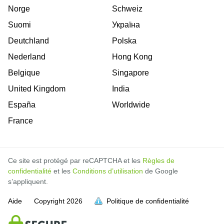
Norge
Schweiz
Suomi
Україна
Deutchland
Polska
Nederland
Hong Kong
Belgique
Singapore
United Kingdom
India
España
Worldwide
France
Ce site est protégé par reCAPTCHA et les
Règles de
confidentialité
et les
Conditions d’utilisation
de Google
s’appliquent.
Aide
Copyright
2026
Politique de confidentialité
soit pleine.
soit pleine.
soit pleine.
soit pleine.
soit pleine.
soit pleine.
soit pleine.
soit pleine.
soit pleine.
soit pleine.