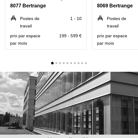
Bertrange
8077 Bertrange
8069 Bertrange
Сoworking
Esch-sur-
Postes de
1 - 10
Postes de
Alzette
travail
travail
Сoworking
prix par espace
199 - 599 €
prix par espace
Sandweiler
par mois
par mois
Bureaux
Esch-
sur-
Alzette
Bureaux
Sandweiler
Bureaux
Luxembourg
Centres
d’affaires
Bertrange
Centres
Esch-