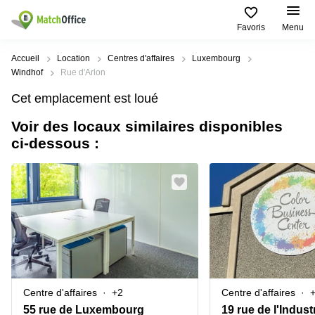
Favoris
Menu
Rechercher / publier
Accueil
Location
Centres d'affaires
Luxembourg
Windhof
Rue d'Arlon
Aide
Pages
Villes
Recherches
Cet emplacement est loué
de
Populaires
populaires
produits
Voir des locaux similaires disponibles
Qui sommes-nous?
Luxembourg
Сoworking
ci-dessous :
Bureau
Luxembourg
Esch-
Publier un bureau
Centre
sur-
Salle de
d’affaires
Alzette
réunion
Luxembourg
Prix
Coworking
Senningerberg
Coworking
Salles
Bertrange
Bertrange
Connexion
de
Sandweiler
réunion
Centre
d'affaires
Choisissez une langue
Luxembourg
Bureau
Luxembourg
Centre d'affaires
+2
Centre d'affaires
virtuel
Bureaux
55 rue de Luxembourg
19 rue de l'Indust