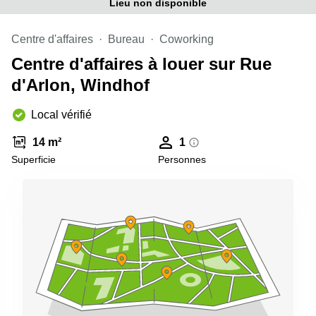
Lieu non disponible
sur-
Alzette
Centre d'affaires
Bureau
Coworking
Centres
d’affaires
Centre d'affaires à louer sur Rue
Sandweiler
d'Arlon, Windhof
Local vérifié
14 m²
1
Superficie
Personnes