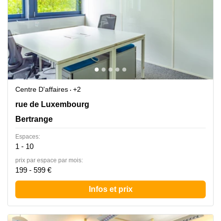
Centre D'affaires
+2
55 rue de Luxembourg, Bertrange
rue de Luxembourg
Bertrange
Espaces:
1 - 10
prix par espace par mois:
199 - 599 €
Infos et prix