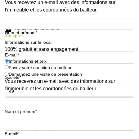
Vous recevrez un e-mail avec des informations sur
sur-
Alzette
l'immeuble et les coordonnées du bailleur.
Centres
Informations et prix
d’affaires
Protection des données
Sandweiler
Nom et prénom*
Trustpilot
Informations sur le local
100% gratuit et sans engagement
E-mail*
Informations et prix
Posez votre question au bailleur
Demandez une visite de présentation
Société*
Vous recevrez un e-mail avec des informations sur
l'immeuble et les coordonnées du bailleur.
Numéro de téléphone*
Nom et prénom*
Votre question (facultatif)
E-mail*