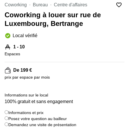
Bertrange
Coworking
Bureau
Centre d'affaires
Сoworking
Coworking à louer sur rue de
Esch-sur-
Alzette
Luxembourg, Bertrange
Сoworking
Local vérifié
Sandweiler
Bureaux
1 - 10
Esch-
Espaces
sur-
Alzette
De 199 €
Bureaux
Sandweiler
prix par espace par mois
Bureaux
Luxembourg
+ 7 images
Informations sur le local
100% gratuit et sans engagement
Centres
d’affaires
Bertrange
Informations et prix
Posez votre question au bailleur
Centres
Demandez une visite de présentation
Esch-