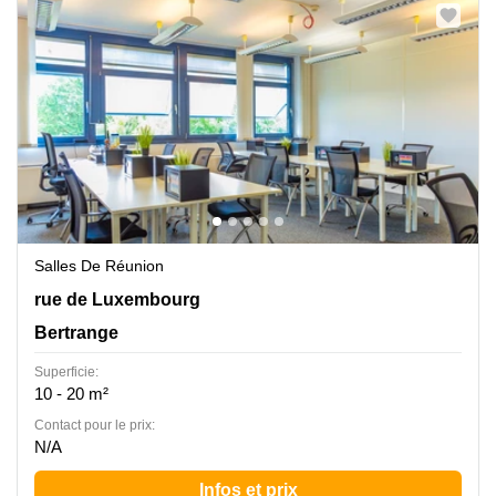
Salles De Réunion
55 rue de Luxembourg, Bertrange
rue de Luxembourg
Bertrange
Superficie:
10 - 20 m²
Contact pour le prix:
N/A
Infos et prix