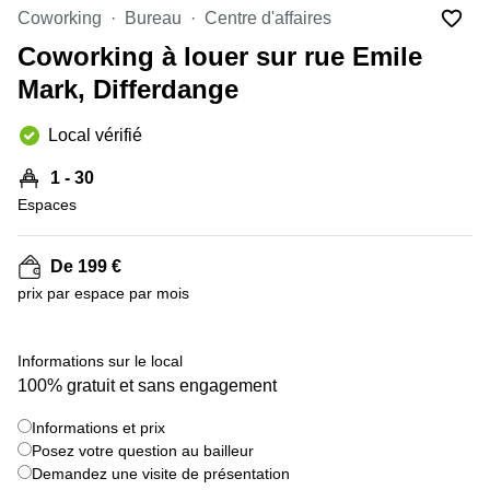
Bertrange
Coworking
Bureau
Centre d'affaires
Сoworking
Coworking à louer sur rue Emile
Esch-sur-
Alzette
Mark, Differdange
Сoworking
Local vérifié
Sandweiler
Bureaux
1 - 30
Esch-
Espaces
sur-
Alzette
De 199 €
Bureaux
Sandweiler
prix par espace par mois
Bureaux
Luxembourg
+ 10 images
Informations sur le local
100% gratuit et sans engagement
Centres
d’affaires
Bertrange
Informations et prix
Posez votre question au bailleur
Centres
Demandez une visite de présentation
Esch-