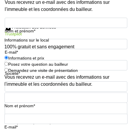
Vous recevrez un e-mail avec des informations sur
sur-
Alzette
l'immeuble et les coordonnées du bailleur.
Centres
Informations et prix
d’affaires
Protection des données
Sandweiler
Nom et prénom*
Trustpilot
Informations sur le local
100% gratuit et sans engagement
E-mail*
Informations et prix
Posez votre question au bailleur
Demandez une visite de présentation
Société*
Vous recevrez un e-mail avec des informations sur
l'immeuble et les coordonnées du bailleur.
Numéro de téléphone*
Nom et prénom*
Votre question (facultatif)
E-mail*