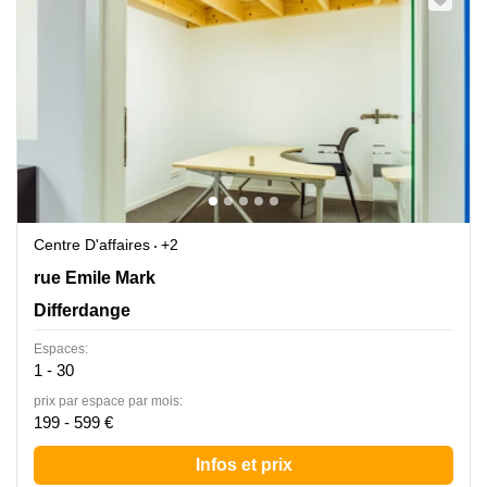
Centre D'affaires
+2
40 rue Emile Mark, Differdange
rue Emile Mark
Differdange
Espaces:
1 - 30
prix par espace par mois:
199 - 599 €
Infos et prix