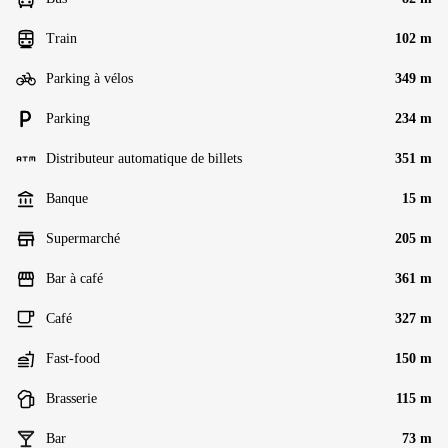
Train
102 m
Parking à vélos
349 m
Parking
234 m
Distributeur automatique de billets
351 m
Banque
15 m
Supermarché
205 m
Bar à café
361 m
Café
327 m
Fast-food
150 m
Brasserie
115 m
Bar
73 m