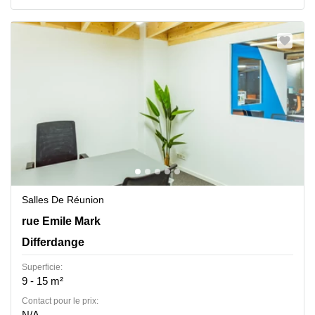
Salles De Réunion
40 rue Emile Mark, Differdange
rue Emile Mark
Differdange
Superficie:
9 - 15 m²
Contact pour le prix:
N/A