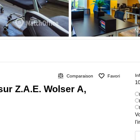
In
Comparaison
Favori
10
sur Z.A.E. Wolser A,
Vo
l'