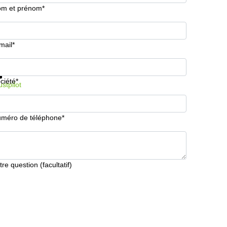
m et prénom*
mail*
formations et prix
Protection des données
ciété*
ustpilot
méro de téléphone*
tre question (facultatif)