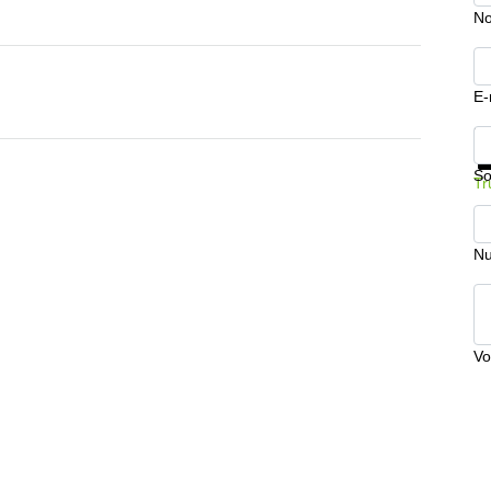
No
E-
In
So
Tr
Nu
Vo