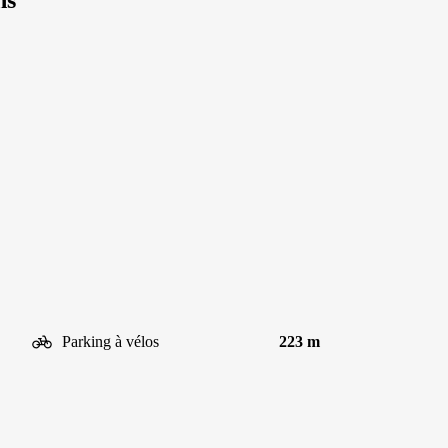
ns
Parking à vélos
223 m