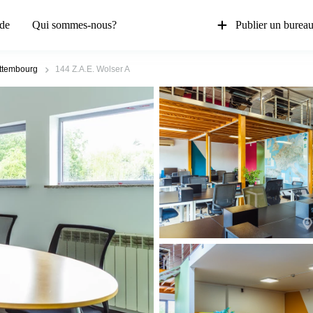
de
Qui sommes-nous?
Publier un burea
ttembourg
144 Z.A.E. Wolser A