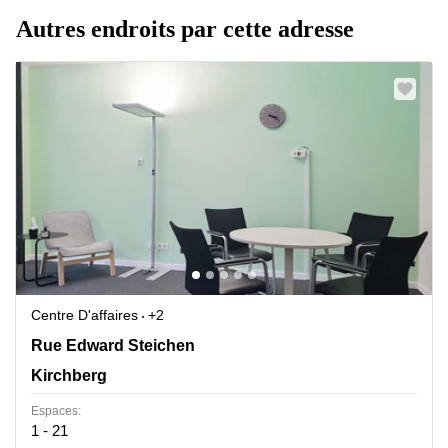
Autres endroits par cette adresse
Centre D'affaires
+2
2 Rue Edward Steichen,1<sup>er</sup> étage de
Rue Edward Steichen
l‘immeuble Oksigen, Kirchberg
Kirchberg
Espaces:
1 - 21