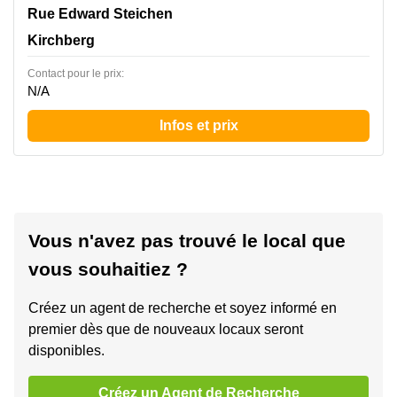
2 Rue Edward Steichen,1<sup>er</sup> étage de
Rue Edward Steichen
l‘immeuble Oksigen, Kirchberg
Kirchberg
Contact pour le prix:
N/A
Infos et prix
Vous n'avez pas trouvé le local que
vous souhaitiez ?
Créez un agent de recherche et soyez informé en
premier dès que de nouveaux locaux seront
disponibles.
Créez un Agent de Recherche