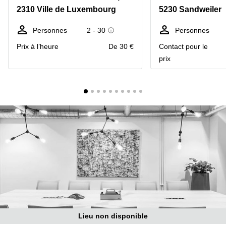
Bertrange
2310 Ville de Luxembourg
5230 Sandweiler
Сoworking
Esch-sur-
Personnes
2 - 30
Personnes
Alzette
Prix à l’heure
De 30 €
Contact pour le
Сoworking
prix
Sandweiler
Bureaux
Esch-
sur-
Alzette
Bureaux
Sandweiler
Bureaux
Luxembourg
Centres
d’affaires
Bertrange
Centres
Lieu non disponible
Esch-