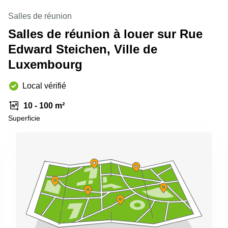
sur-
Alzette
Salles de réunion
Salles de réunion à louer sur Rue
Centres
d’affaires
Edward Steichen, Ville de
Sandweiler
Luxembourg
Local vérifié
10 - 100 m²
Superficie