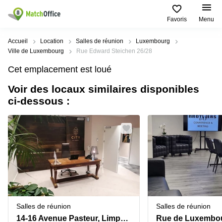
Favoris
Menu
Rechercher / publier
Accueil
Location
Salles de réunion
Luxembourg
Ville de Luxembourg
Rue Edward Steichen 26/28
Aide
Pages
Villes
Recherches
Cet emplacement est loué
de
Populaires
populaires
produits
Voir des locaux similaires disponibles
Qui sommes-nous?
Luxembourg
Сoworking
ci-dessous :
Bureau
Luxembourg
Esch-
Publier un bureau
Centre
sur-
Salle de
d’affaires
Alzette
réunion
Luxembourg
Prix
Coworking
Senningerberg
Coworking
Salles
Bertrange
Bertrange
Connexion
de
Sandweiler
réunion
Centre
d'affaires
Choisissez une langue
Luxembourg
Bureau
Luxembourg
Salles de réunion
Salles de réunion
virtuel
Bureaux
14-16 Avenue Pasteur, Limpertsberg
Rue de Luxembo