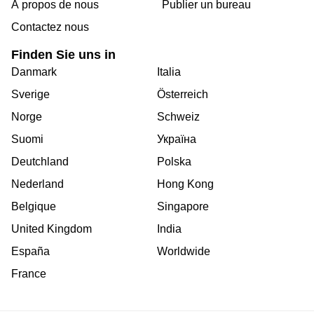
Bertrange
Á propos de nous
Publier un bureau
Contactez nous
Сoworking
Esch-sur-
Alzette
Finden Sie uns in
Danmark
Italia
Сoworking
Sandweiler
Sverige
Österreich
Bureaux
Norge
Schweiz
Esch-
sur-
Suomi
Україна
Alzette
Deutchland
Polska
Bureaux
Nederland
Hong Kong
Sandweiler
Belgique
Singapore
Bureaux
Luxembourg
United Kingdom
India
Centres
España
Worldwide
d’affaires
Bertrange
France
Centres
Esch-