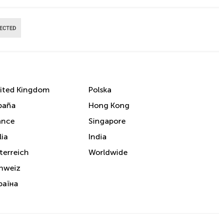
ited Kingdom
Polska
paña
Hong Kong
ance
Singapore
lia
India
terreich
Worldwide
hweiz
раїна