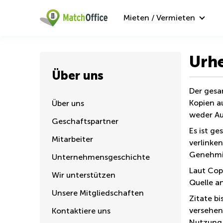
Mieten / Vermieten
Urh
Über uns
Der gesa
Kopien a
Über uns
weder Au
Geschaftspartner
Es ist g
Mitarbeiter
verlinken
Genehmig
Unternehmensgeschichte
Laut Cop
Wir unterstützen
Quelle a
Unsere Mitgliedschaften
Zitate bi
versehen
Kontaktiere uns
Nutzung