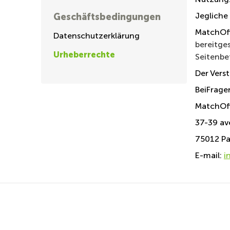
Geschäftsbedingungen
Jegliche
MatchOff
Datenschutzerklärung
bereitge
Urheberrechte
Seitenbet
Der Vers
Bei
Fragen
MatchOf
37-39 av
75012 Pa
E-mail:
i