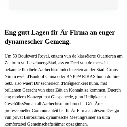
sur-
Alzette
Centres
d’affaires
Sandweiler
Eng gutt Lagen fir Är Firma an enger
dynamescher Gemeng.
Um 53 Boulevard Royal, engem vun de klasséierte Quartieren am
Zentrum vu Lëtzebuerg-Stad, ass en Deel vun de meescht
bekannte flexibele Aarbechtsräimlechkeeten an der Stad. Grouss
Nimm ewéi d'Bank of China oder BNP PARIBAS hunn do hire
Sëtz, also wäert Dir secherlech d'Méiglechkeet hunn, mat
brillanten Geescht vun eiser Zäit an Kontakt ze kommen. Duerch
eng modern Konzept mat Glaspaneele, ginn Helligkeet a
Geschäftssënn an all Aarbechtsraum bruecht. Gëtt Ärer
professioneller Communautéit bäi fir Är Firma an dësem Design
vun privat Büroräimer, dynamesche Meetingräimer an ultra
komfortabel Gemeinschaftsräimer opzeginnen.