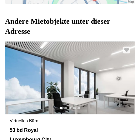
Andere Mietobjekte unter dieser
Adresse
Virtuelles Büro
53 bd Royal, Luxembourg City
53 bd Royal
Luxembourg City