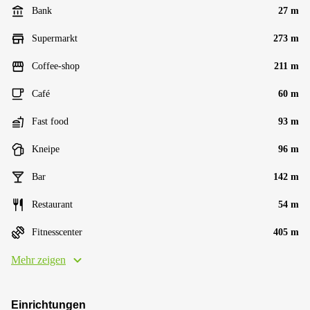
Bank
27 m
Supermarkt
273 m
Coffee-shop
211 m
Café
60 m
Fast food
93 m
Kneipe
96 m
Bar
142 m
Restaurant
54 m
Fitnesscenter
405 m
Mehr zeigen
Einrichtungen