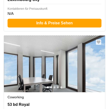
Kontaktieren für Preisauskunft:
N/A
Info & Preise Sehen
Coworking
53 bd Royal, Luxembourg City
53 bd Royal