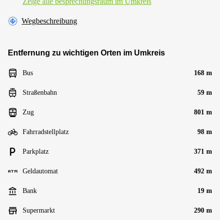
Zeige alle besprechungsraum im Umkreis
Wegbeschreibung
Entfernung zu wichtigen Orten im Umkreis
Bus
168 m
Straßenbahn
59 m
Zug
801 m
Fahrradstellplatz
98 m
Parkplatz
371 m
Geldautomat
492 m
Bank
19 m
Supermarkt
290 m