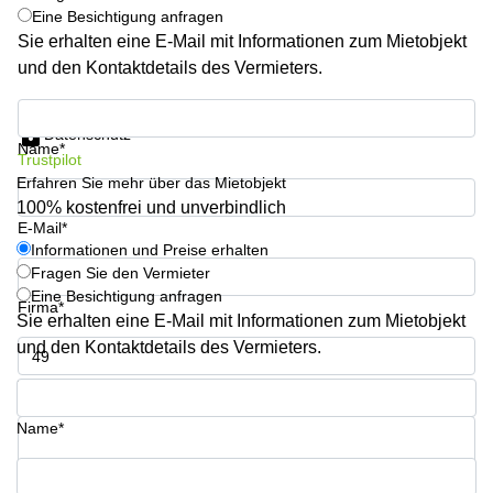
sur-
Eine Besichtigung anfragen
Alzette
Sie erhalten eine E-Mail mit Informationen zum Mietobjekt
und den Kontaktdetails des Vermieters.
Centres
d’affaires
Sandweiler
Informationen und Preise erhalten
Datenschutz
Name*
Trustpilot
Erfahren Sie mehr über das Mietobjekt
100% kostenfrei und unverbindlich
E-Mail*
Informationen und Preise erhalten
Fragen Sie den Vermieter
Eine Besichtigung anfragen
Firma*
Sie erhalten eine E-Mail mit Informationen zum Mietobjekt
und den Kontaktdetails des Vermieters.
Telefon*
Name*
Ihre Frage (optional)