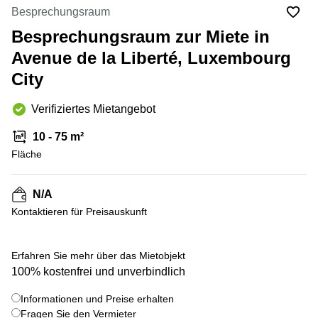
Bertrange
Besprechungsraum
Сoworking
Besprechungsraum zur Miete in
Esch-sur-
Alzette
Avenue de la Liberté, Luxembourg
City
Сoworking
Sandweiler
Verifiziertes Mietangebot
Bureaux
Esch-
10 - 75 m²
sur-
Alzette
Fläche
Bureaux
Sandweiler
N/A
Kontaktieren für Preisauskunft
Bureaux
Luxembourg
+ 1 bilder
Centres
Erfahren Sie mehr über das Mietobjekt
d’affaires
100% kostenfrei und unverbindlich
Bertrange
Informationen und Preise erhalten
Centres
Esch-
Fragen Sie den Vermieter