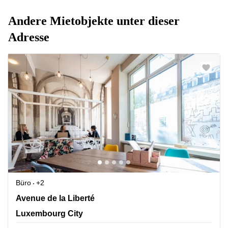
Andere Mietobjekte unter dieser
Adresse
Büro
+2
13-15, Avenue de la Liberté, Luxembourg City
Avenue de la Liberté
Luxembourg City