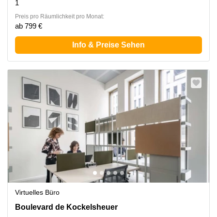
1
Preis pro Räumlichkeit pro Monat:
ab 799 €
Info & Preise Sehen
Virtuelles Büro
18 Boulevard de Kockelsheuer, Luxembourg City
Boulevard de Kockelsheuer