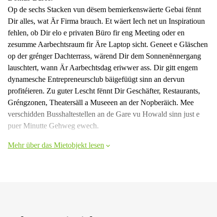
Op de sechs Stacken vun dësem bemierkenswäerte Gebai fënnt
Dir alles, wat Är Firma brauch. Et wäert Iech net un Inspiratioun
fehlen, ob Dir elo e privaten Büro fir eng Meeting oder en
zesumme Aarbechtsraum fir Äre Laptop sicht. Geneet e Gläschen
op der grénger Dachterrass, wärend Dir dem Sonnenënnergang
lauschtert, wann Är Aarbechtsdag eriwwer ass. Dir gitt engem
dynamesche Entrepreneursclub bäigefüügt sinn an dervun
profitéieren. Zu guter Lescht fënnt Dir Geschäfter, Restaurants,
Gréngzonen, Theatersäll a Museeen an der Nopberäich. Mee
verschidden Busshaltestellen an de Gare vu Howald sinn just e
puer Minutte Gehweg ewech.
Mehr über das Mietobjekt lesen