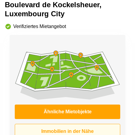
Bertrange
Boulevard de Kockelsheuer,
Сoworking
Luxembourg City
Esch-sur-
Alzette
Verifiziertes Mietangebot
Сoworking
Sandweiler
Bureaux
Esch-
sur-
Alzette
Bureaux
Sandweiler
Bureaux
Luxembourg
Centres
Ähnliche Mietobjekte
d’affaires
Bertrange
Centres
Immobilien in der Nähe
Esch-