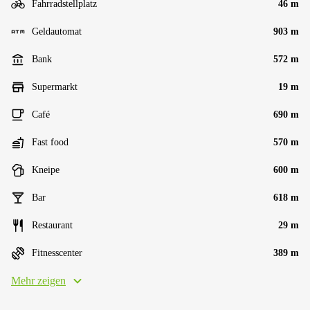
Fahrradstellplatz
46 m
Geldautomat
903 m
Bank
572 m
Supermarkt
19 m
Café
690 m
Fast food
570 m
Kneipe
600 m
Bar
618 m
Restaurant
29 m
Fitnesscenter
389 m
Mehr zeigen