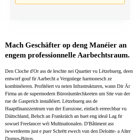
sur-
Alzette
Centres
d’affaires
Sandweiler
Mach Geschäfter op deng Manéier an
engem professionnelle Aarbechtsraum.
Den Cloche d'Or ass de leschte nei Quartier vu Lëtzebuerg, deen
entworf gouf fir Aarbecht a Vergnüege harmonesch ze
kombinéieren. Profitéiert vu neien Infrastrukturen, wann Dir Är
Firma an de supermodern Büroräumlechkeeten um Site vun der
rue de Gasperich installéiert. Lëtzebuerg ass de
Haaptfinanzzentrum vun der Eurozone, einfach erreechbar vu
Däitschland, Belsch an Frankräich an huet eng ideal Lag fir
sowuel Freelancer wéi Multinationalen. D'Bâtiment ass
iwwerdeems just e puer Schrëtt ewech vun den Deloitte- a Alter
Domus-Büros.