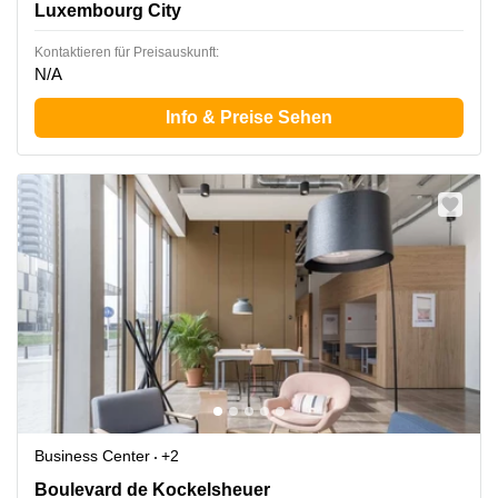
Luxembourg City
Kontaktieren für Preisauskunft:
N/A
Info & Preise Sehen
Business Center
+2
18 Boulevard de Kockelsheuer, Luxembourg City
Boulevard de Kockelsheuer