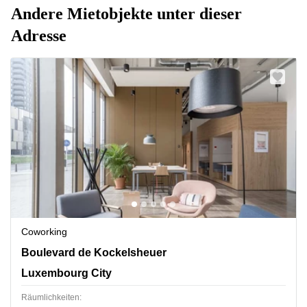
Andere Mietobjekte unter dieser
Adresse
Coworking
18 Boulevard de Kockelsheuer, Luxembourg City
Boulevard de Kockelsheuer
Luxembourg City
Räumlichkeiten: