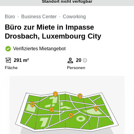
Standort nicht verfügbar
sur-
Alzette
Büro
Business Center
Coworking
Centres
d’affaires
Büro zur Miete in Impasse
Sandweiler
Drosbach, Luxembourg City
Verifiziertes Mietangebot
291 m²
20
Fläche
Personen