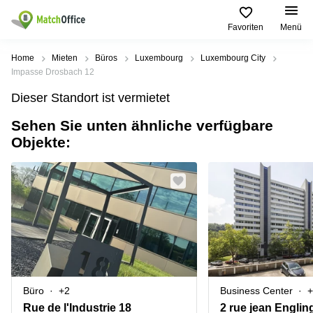
Favoriten
Menü
Mieten / Vermieten
Home
Mieten
Büros
Luxembourg
Luxembourg City
Impasse Drosbach 12
Hilfe
Pages
Villes
Recherches
Dieser Standort ist vermietet
de
Populaires
populaires
produits
Sehen Sie unten ähnliche verfügbare
Über uns
Luxembourg
Сoworking
Objekte:
Bureau
Luxembourg
Esch-
Büro vermieten
Centre
sur-
Salle de
d’affaires
Alzette
réunion
Luxembourg
Preis
Coworking
Senningerberg
Coworking
Salles
Bertrange
Bertrange
Log-in
de
Sandweiler
réunion
Centre
d'affaires
Sprache wählen
Luxembourg
Bureau
Luxembourg
Büro
+2
Business Center
+
virtuel
Bureaux
Rue de l'Industrie 18
2 rue jean Englin