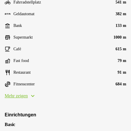
Fahrradstellplatz
541 m
Geldautomat
382 m
Bank
133 m
Supermarkt
1000 m
Café
615 m
Fast food
79 m
Restaurant
91 m
Fitnesscenter
684 m
Mehr zeigen
Einrichtungen
Basic