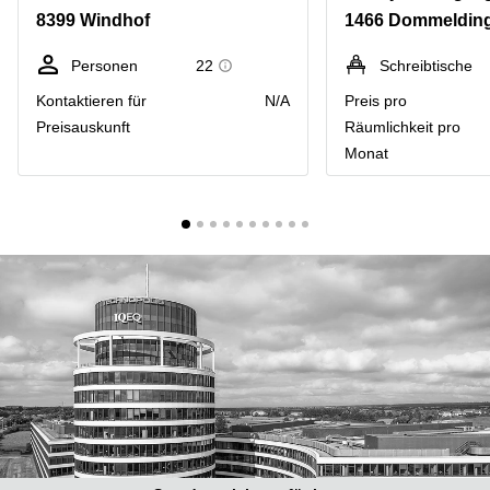
Bertrange
8399 Windhof
1466 Dommeldin
Сoworking
Esch-sur-
Personen
22
Schreibtische
Alzette
Kontaktieren für
N/A
Preis pro
Сoworking
Preisauskunft
Räumlichkeit pro
Sandweiler
Monat
Bureaux
Esch-
sur-
Alzette
Bureaux
Sandweiler
Bureaux
Luxembourg
Centres
d’affaires
Bertrange
Centres
Esch-