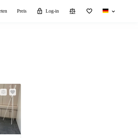
eten
Preis
Log-in