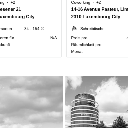
ing
+2
Coworking
+2
esener 21
Luxembourg City
2310 Luxembourg City
rsonen
34 - 154
Schreibtische
eren für
N/A
Preis pro
skunft
Räumlichkeit pro
Monat