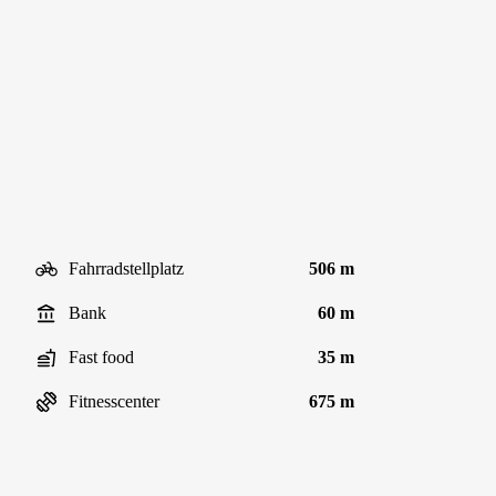
Fahrradstellplatz
506 m
Bank
60 m
Fast food
35 m
Fitnesscenter
675 m