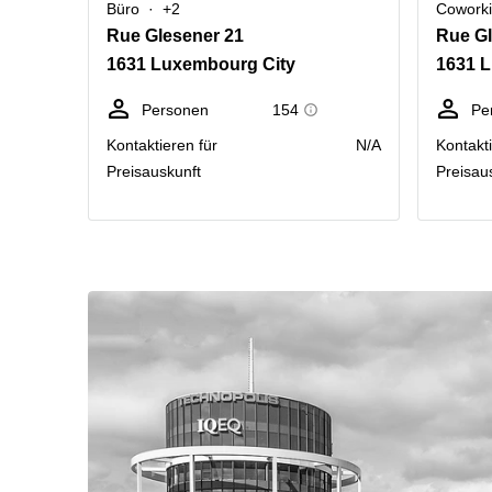
Büro
+2
Cowork
Rue Glesener 21
Rue Gl
1631 Luxembourg City
1631 
Personen
154
Pe
Kontaktieren für
N/A
Kontakti
Preisauskunft
Preisau