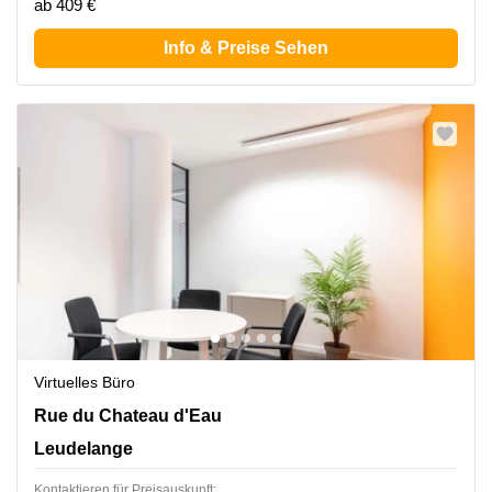
ab 409 €
Info & Preise Sehen
Virtuelles Büro
12, Rue du Chateau D'eau, Leudelange
Rue du Chateau d'Eau
Leudelange
Kontaktieren für Preisauskunft: