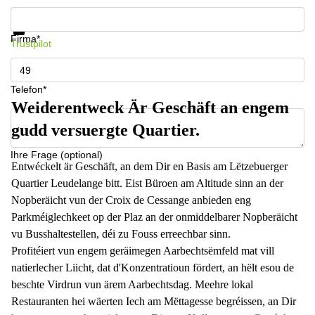
Informationen und Preise erhalten
Datenschutz
Firma*
Trustpilot
Telefon*
Weiderentweck Är Geschäft an engem
gudd versuergte Quartier.
Ihre Frage (optional)
Entwéckelt är Geschäft, an dem Dir en Basis am Lëtzebuerger
Quartier Leudelange bitt. Eist Büroen am Altitude sinn an der
Nopberäicht vun der Croix de Cessange anbieden eng
Parkméiglechkeet op der Plaz an der onmiddelbarer Nopberäicht
vu Busshaltestellen, déi zu Fouss erreechbar sinn.
Profitéiert vun engem geräimegen Aarbechtsëmfeld mat vill
natierlecher Liicht, dat d'Konzentratioun fördert, an hëlt esou de
beschte Virdrun vun ärem Aarbechtsdag. Meehre lokal
Restauranten hei wäerten Iech am Mëttagesse begréissen, an Dir