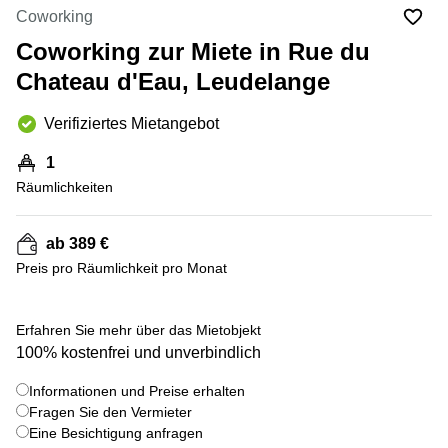
Bertrange
Coworking
Сoworking
Coworking zur Miete in Rue du
Esch-sur-
Alzette
Chateau d'Eau, Leudelange
Сoworking
Verifiziertes Mietangebot
Sandweiler
Bureaux
1
Esch-
Räumlichkeiten
sur-
Alzette
ab 389 €
Bureaux
Sandweiler
Preis pro Räumlichkeit pro Monat
Bureaux
Luxembourg
+ 4 bilder
Erfahren Sie mehr über das Mietobjekt
100% kostenfrei und unverbindlich
Centres
d’affaires
Bertrange
Informationen und Preise erhalten
Fragen Sie den Vermieter
Centres
Eine Besichtigung anfragen
Esch-