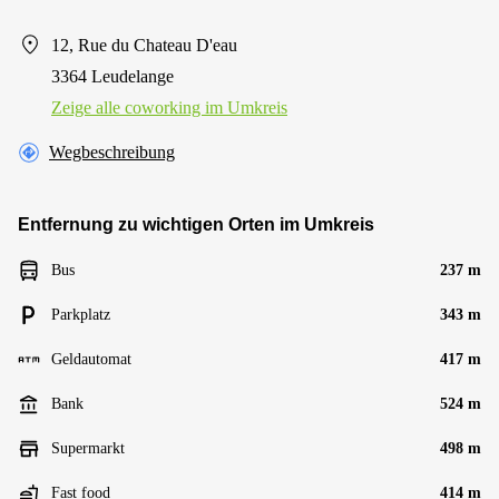
12, Rue du Chateau D'eau
3364 Leudelange
Zeige alle сoworking im Umkreis
Wegbeschreibung
Entfernung zu wichtigen Orten im Umkreis
Bus
237 m
Parkplatz
343 m
Geldautomat
417 m
Bank
524 m
Supermarkt
498 m
Fast food
414 m