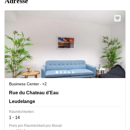
Adresse
Business Center
+2
12, Rue du Chateau D'eau, Leudelange
Rue du Chateau d'Eau
Leudelange
Räumlichkeiten:
1 - 14
Preis pro Räumlichkeit pro Monat: