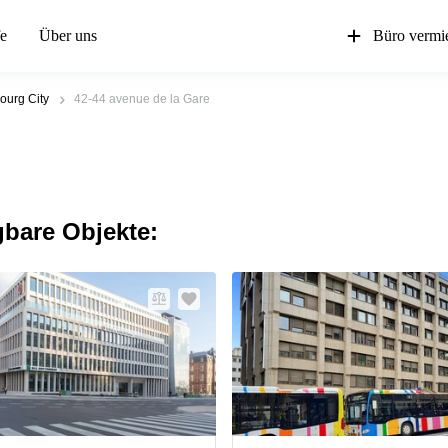
fe
Über uns
Büro vermi
urg City
42-44 avenue de la Gare
gbare Objekte: