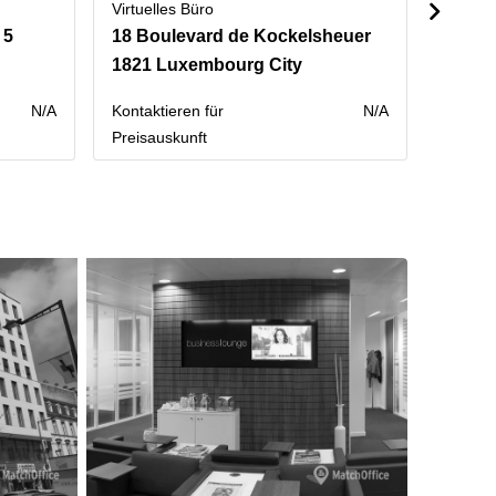
Virtuelles Büro
Virtuel
 5
18 Boulevard de Kockelsheuer
20 ru
1821 Luxembourg City
2453 
N/A
Kontaktieren für
N/A
Monatl
Preisauskunft