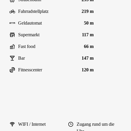
Fahrradstellplatz
219 m
Geldautomat
50 m
Supermarkt
117 m
Fast food
66 m
Bar
147 m
Fitnesscenter
120 m
WIFI / Internet
Zugang rund um die