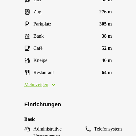
Zug
276 m
Parkplatz
305 m
Bank
38 m
Café
52 m
Kneipe
46 m
Restaurant
64 m
Mehr zeigen
Einrichtungen
Basic
Administrative
Telefonsystem