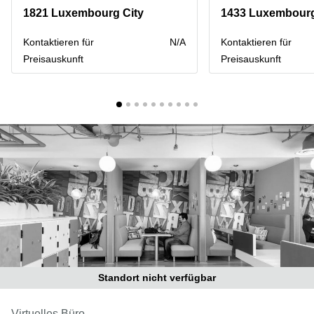
Bertrange
1821 Luxembourg City
1433 Luxembourg
Сoworking
Esch-sur-
Kontaktieren für
N/A
Kontaktieren für
Alzette
Preisauskunft
Preisauskunft
Сoworking
Sandweiler
Bureaux
Esch-
sur-
Alzette
Bureaux
Sandweiler
Bureaux
Luxembourg
Centres
d’affaires
Bertrange
Standort nicht verfügbar
Centres
Esch-
Virtuelles Büro