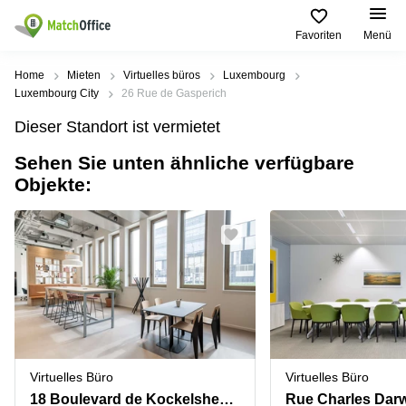
Favoriten
Menü
Mieten / Vermieten
Home
Mieten
Virtuelles büros
Luxembourg
Luxembourg City
26 Rue de Gasperich
Hilfe
Pages
Villes
Recherches
Dieser Standort ist vermietet
de
Populaires
populaires
produits
Sehen Sie unten ähnliche verfügbare
Über uns
Luxembourg
Сoworking
Objekte:
Bureau
Luxembourg
Esch-
Büro vermieten
Centre
sur-
Salle de
d’affaires
Alzette
réunion
Luxembourg
Preis
Coworking
Senningerberg
Coworking
Salles
Bertrange
Bertrange
Log-in
de
Sandweiler
réunion
Centre
d'affaires
Sprache wählen
Luxembourg
Bureau
Luxembourg
Virtuelles Büro
Virtuelles Büro
virtuel
Bureaux
18 Boulevard de Kockelsheuer
Rue Charles Darw