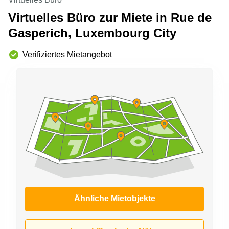
sur-
Virtuelles Büro zur Miete in Rue de
Alzette
Gasperich, Luxembourg City
Centres
d’affaires
Sandweiler
Verifiziertes Mietangebot
Ähnliche Mietobjekte