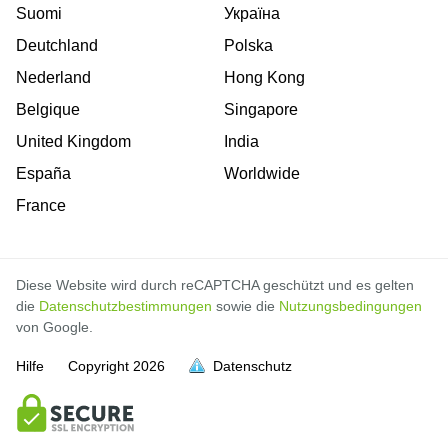
Suomi
Україна
Deutchland
Polska
Nederland
Hong Kong
Belgique
Singapore
United Kingdom
India
España
Worldwide
France
Diese Website wird durch reCAPTCHA geschützt und es gelten
die
Datenschutzbestimmungen
sowie die
Nutzungsbedingungen
von Google.
Hilfe
Copyright
2026
Datenschutz
voll
voll
voll
voll
voll
voll
voll
voll
voll
voll