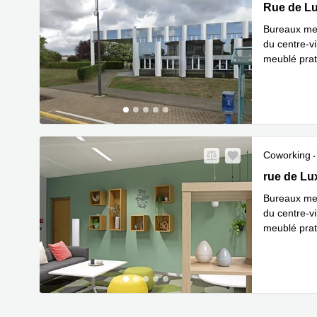
177 rue de
Rue de L
Bureaux meu
du centre-vi
meublé prati
En savoir 
Coworking
177 rue de
rue de Lu
Bureaux meu
du centre-vi
meublé prati
En savoir 