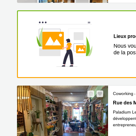
Lieux pr
Nous vous
de la pos
Coworking
10A Rue de
Rue des M
Paladium Le
développent
entrepreneu
En savoir 