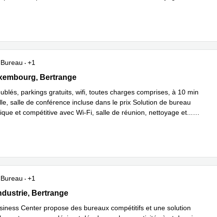
plus
Bureau
+1
Luxembourg, Bertrange
xembourg, Bertrange
blés, parkings gratuits, wifi, toutes charges comprises, à 10 min
lle, salle de conférence incluse dans le prix Solution de bureau
que et compétitive avec Wi-Fi, salle de réunion, nettoyage et
...
plus
Bureau
+1
'Industrie, Bertrange
ndustrie, Bertrange
siness Center propose des bureaux compétitifs et une solution