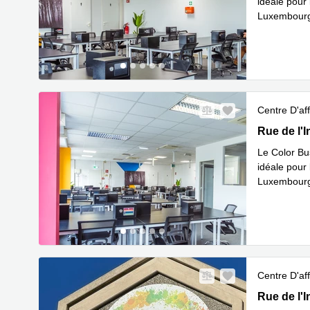
idéale pour 
Luxembourg.
En savoir 
Centre D'aff
15 rue de l
Rue de l'I
Le Color Bu
idéale pour 
Luxembourg.
En savoir 
Centre D'aff
19 rue de l
Rue de l'I