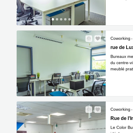
En savoir 
Coworking
55 rue de 
rue de Lu
Bureaux meu
du centre-vi
meublé prati
En savoir 
Coworking
15 rue de l
Rue de l'I
Le Color Bu