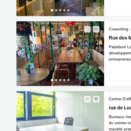
Coworking
10A Rue de
Rue des M
Paladium Le
développent
entrepreneu
En savoir 
Centre D'aff
55 rue de 
rue de Lu
Bureaux meu
du centre-vi
meublé prati