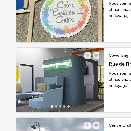
Nous sommes
et nos prix 
nettoyage, e
En savoir 
Coworking
19 rue de l
Rue de l'I
Nous sommes
et nos prix 
nettoyage, e
En savoir 
Centre D'aff