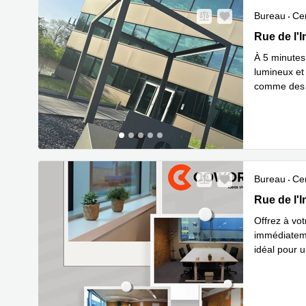
Bureau
Cen
Rue de l'In
Rue de l'I
À 5 minutes
lumineux et
comme des e
En savoir 
Bureau
Cen
Rue de l'In
Rue de l'I
Offrez à vo
immédiateme
idéal pour 
En savoir 