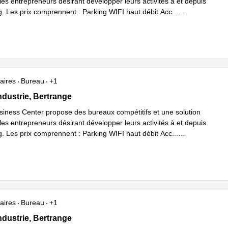
les entrepreneurs désirant développer leurs activités à et depuis
 Les prix comprennent : Parking WIFI haut débit Acc
...
plus
aires
Bureau
+1
'Industrie, Bertrange
ndustrie, Bertrange
siness Center propose des bureaux compétitifs et une solution
les entrepreneurs désirant développer leurs activités à et depuis
 Les prix comprennent : Parking WIFI haut débit Acc
...
plus
aires
Bureau
+1
'Industrie, Bertrange
ndustrie, Bertrange