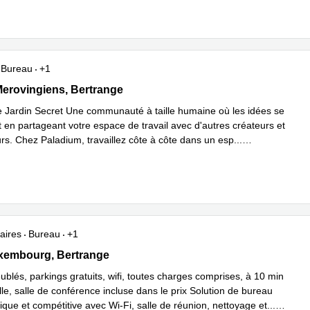
Bureau
+1
s Mérovingiens, Bertrange
erovingiens, Bertrange
 Jardin Secret Une communauté à taille humaine où les idées se
 en partageant votre espace de travail avec d'autres créateurs et
rs. Chez Paladium, travaillez côte à côte dans un esp
...
plus
aires
Bureau
+1
Luxembourg, Bertrange
xembourg, Bertrange
blés, parkings gratuits, wifi, toutes charges comprises, à 10 min
lle, salle de conférence incluse dans le prix Solution de bureau
que et compétitive avec Wi-Fi, salle de réunion, nettoyage et
...