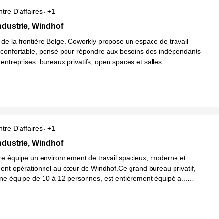
tre D'affaires
+1
dustrie 18, Windhof
ndustrie, Windhof
 de la frontière Belge, Coworkly propose un espace de travail
 confortable, pensé pour répondre aux besoins des indépendants
ntreprises: bureaux privatifs, open spaces et salles
...
plus
tre D'affaires
+1
dustrie 18, Windhof
ndustrie, Windhof
tre équipe un environnement de travail spacieux, moderne et
nt opérationnel au cœur de Windhof.Ce grand bureau privatif,
une équipe de 10 à 12 personnes, est entièrement équipé a
...
plus