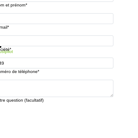
m et prénom*
mail*
formations et prix
Protection des données
ciété*
ustpilot
méro de téléphone*
tre question (facultatif)