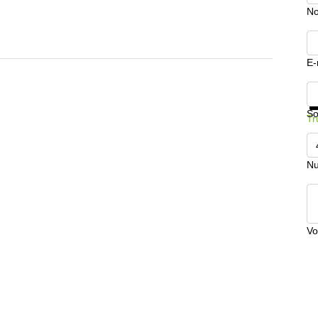
No
E-
In
So
Tr
Nu
Vo