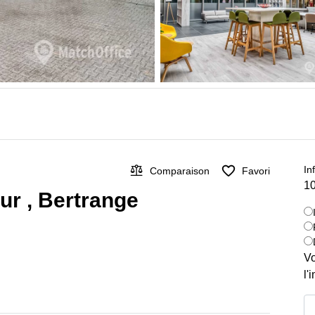
In
Comparaison
Favori
10
sur , Bertrange
Vo
l'