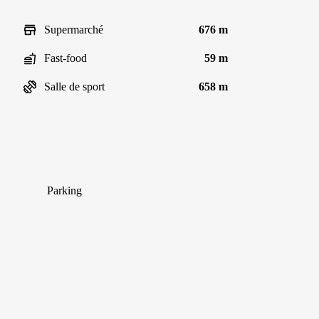
Supermarché
676 m
Fast-food
59 m
Salle de sport
658 m
Parking