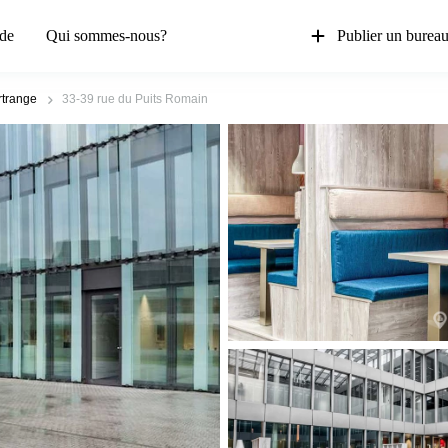
de
Qui sommes-nous?
Publier un burea
rtrange
33-39 rue du Puits Romain