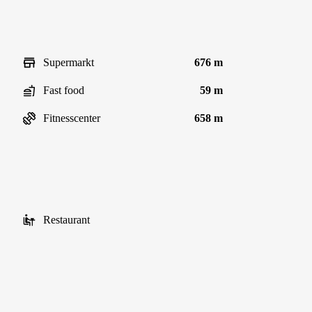
Supermarkt
676 m
Fast food
59 m
Fitnesscenter
658 m
Restaurant