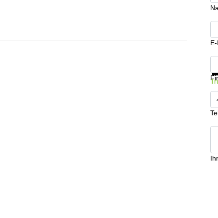
N
E-
In
Fi
Tr
Te
Ih