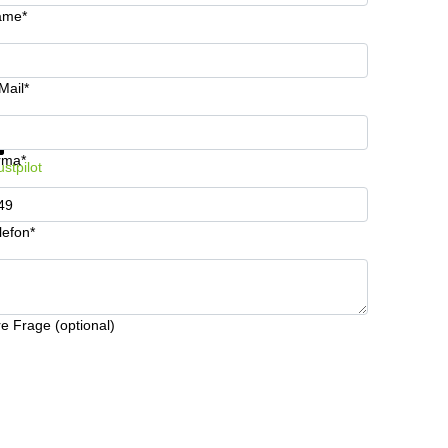
ame*
Mail*
formationen und Preise erhalten
Datenschutz
rma*
ustpilot
lefon*
re Frage (optional)