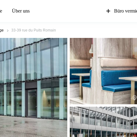
fe
Über uns
Büro vermi
ge
33-39 rue du Puits Romain