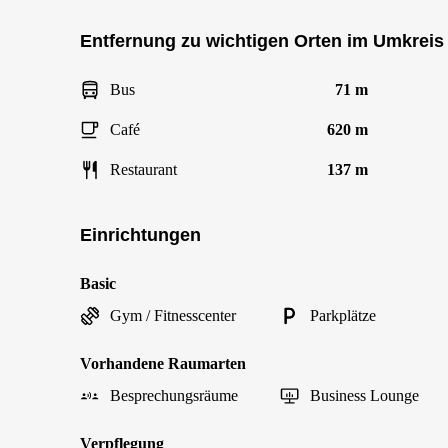
Entfernung zu wichtigen Orten im Umkreis
Bus
71 m
Café
620 m
Restaurant
137 m
Einrichtungen
Basic
Gym / Fitnesscenter
Parkplätze
Vorhandene Raumarten
Besprechungsräume
Business Lounge
Verpflegung