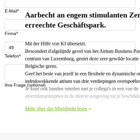
E-Mail*
Aarbecht an engem stimulanten Ze
erreechte Geschäftspark.
Firma*
Mit der Hilfe von KI übersetzt.
Bewondert d'afgelijnde gevel van het Atrium Business Par
Telefon*
centrum van Luxemburg, geniet deze zeer gewilde locatie
Belgische grens.
Geef het beste van jezelf in een flexibele en dynamische 
indrukwekkende atrium van drie verdiepingen overspoelen m
Ihre Frage (optional)
Je kunt ook banden smeden met je collega's in een van de r
entertainmentopties in de directe omgeving tot je beschikk
Mehr über das Mietobjekt lesen