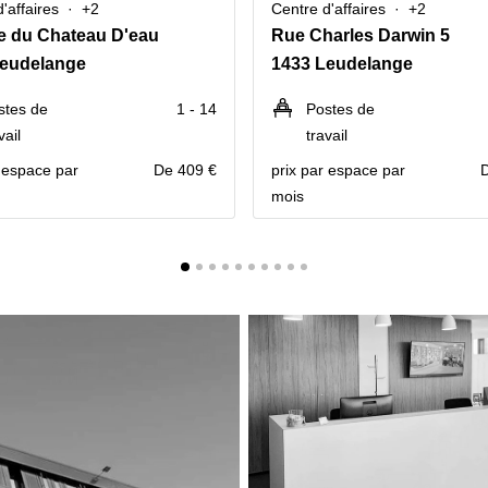
'affaires
+2
Centre d'affaires
+2
e du Chateau D'eau
Rue Charles Darwin 5
Leudelange
1433 Leudelange
stes de
1 - 14
Postes de
vail
travail
r espace par
De 409 €
prix par espace par
mois