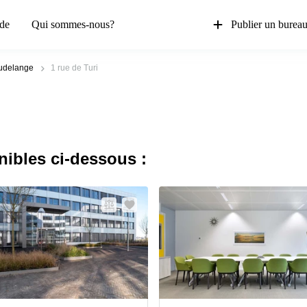
de
Qui sommes-nous?
Publier un burea
udelange
1 rue de Turi
nibles ci-dessous :