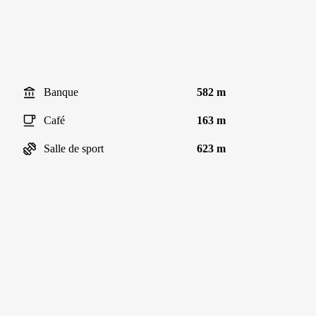
Banque
582 m
Café
163 m
Salle de sport
623 m