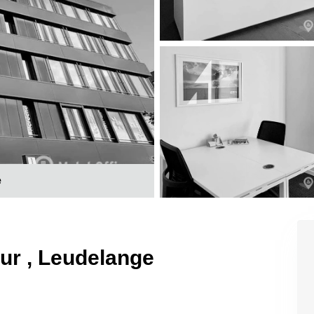
e
sur , Leudelange