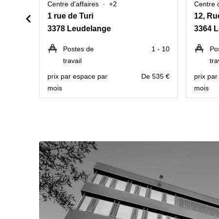
Centre d'affaires
+2
Centre d
1 rue de Turi
12, Ru
3378 Leudelange
3364 
Postes de
1 - 10
Po
travail
tra
prix par espace par
De 535 €
prix pa
mois
mois