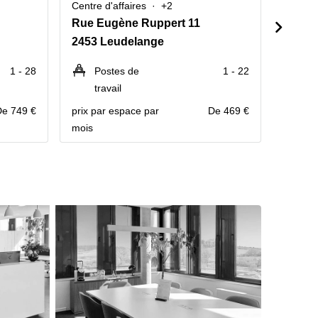
Centre d'affaires
+2
Centre 
Rue Eugène Ruppert 11
144 Z.
2453 Leudelange
3225 
1 - 28
Postes de
1 - 22
Po
travail
tr
De 749 €
prix par espace par
De 469 €
prix pa
mois
mois