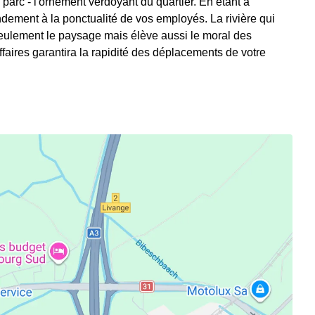
u parc - l'ornement verdoyant du quartier. En étant à
andement à la ponctualité de vos employés. La rivière qui
 seulement le paysage mais élève aussi le moral des
ffaires garantira la rapidité des déplacements de votre