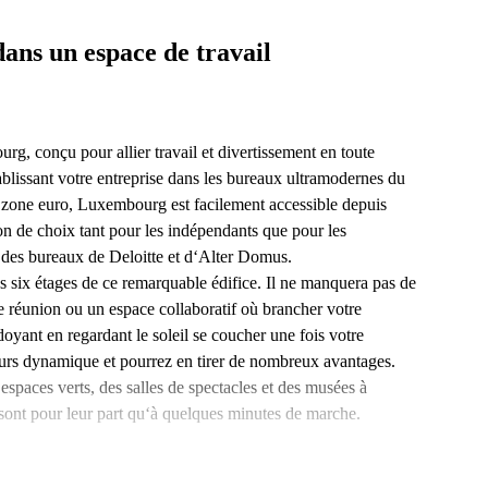
dans un espace de travail
rg, conçu pour allier travail et divertissement en toute
ablissant votre entreprise dans les bureaux ultramodernes du
la zone euro, Luxembourg est facilement accessible depuis
ion de choix tant pour les indépendants que pour les
s des bureaux de Deloitte et d‘Alter Domus.
es six étages de ce remarquable édifice. Il ne manquera pas de
e réunion ou un espace collaboratif où brancher votre
rdoyant en regardant le soleil se coucher une fois votre
eurs dynamique et pourrez en tirer de nombreux avantages.
espaces verts, des salles de spectacles et des musées à
 sont pour leur part qu‘à quelques minutes de marche.