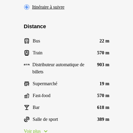
Itinéraire à suivre
Distance
Bus
22 m
Train
570 m
Distributeur automatique de
903 m
billets
Supermarché
19 m
Fast-food
570 m
Bar
618 m
Salle de sport
389 m
Voir plus