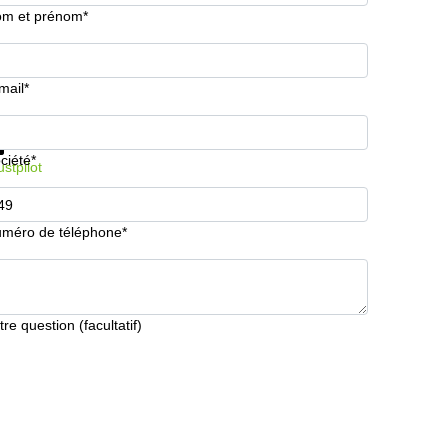
m et prénom*
mail*
formations et prix
Protection des données
ciété*
ustpilot
méro de téléphone*
tre question (facultatif)