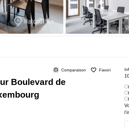
In
Comparaison
Favori
10
 sur Boulevard de
uxembourg
Vo
l'