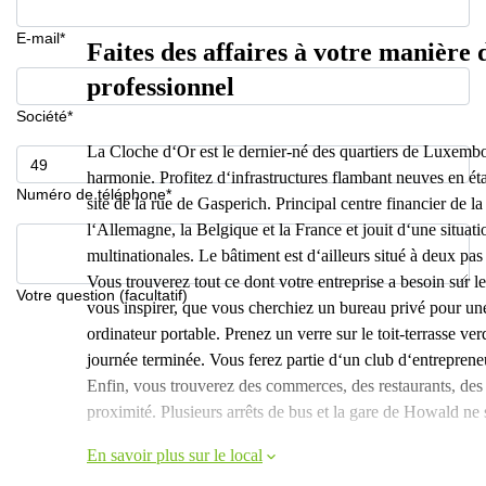
E-mail*
Faites des affaires à votre manière 
professionnel
Société*
La Cloche d‘Or est le dernier-né des quartiers de Luxembou
harmonie. Profitez d‘infrastructures flambant neuves en ét
Numéro de téléphone*
site de la rue de Gasperich. Principal centre financier de 
l‘Allemagne, la Belgique et la France et jouit d‘une situat
multinationales. Le bâtiment est d‘ailleurs situé à deux pa
Vous trouverez tout ce dont votre entreprise a besoin sur l
Votre question (facultatif)
vous inspirer, que vous cherchiez un bureau privé pour un
ordinateur portable. Prenez un verre sur le toit-terrasse ve
journée terminée. Vous ferez partie d‘un club d‘entrepren
Enfin, vous trouverez des commerces, des restaurants, des 
proximité. Plusieurs arrêts de bus et la gare de Howald ne
En savoir plus sur le local