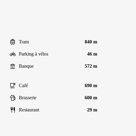
Tram
840 m
Parking à vélos
46 m
Banque
572 m
Café
690 m
Brasserie
600 m
Restaurant
29 m