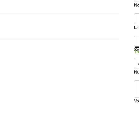
No
E-
In
So
Tr
Nu
Vo