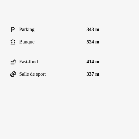
Parking
343 m
Banque
524 m
Fast-food
414 m
Salle de sport
337 m