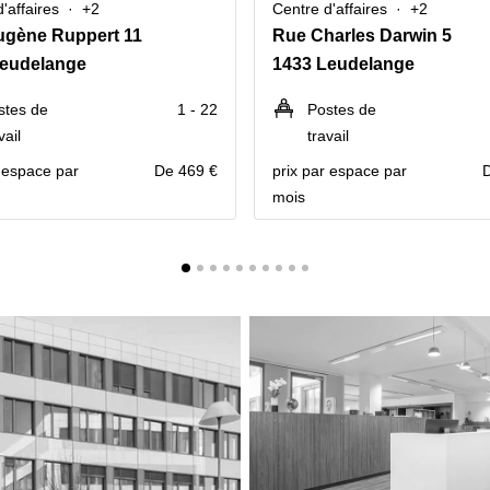
'affaires
+2
Centre d'affaires
+2
ugène Ruppert 11
Rue Charles Darwin 5
Leudelange
1433 Leudelange
stes de
1 - 22
Postes de
vail
travail
r espace par
De 469 €
prix par espace par
mois