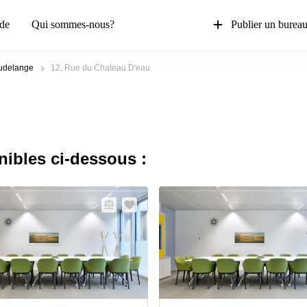
de
Qui sommes-nous?
Publier un burea
udelange
12, Rue du Chateau D'eau
nibles ci-dessous :