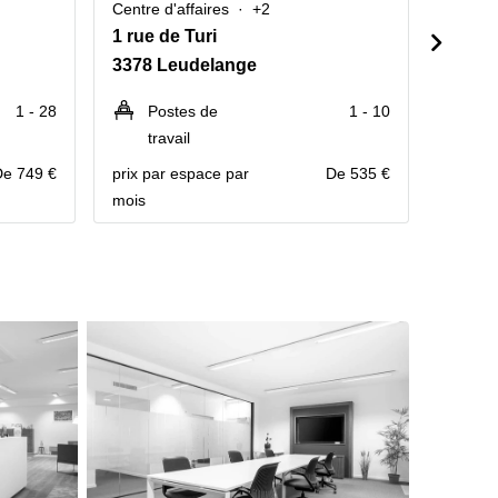
Centre d'affaires
+2
Centre 
1 rue de Turi
Rue E
3378 Leudelange
2453 
1 - 28
Postes de
1 - 10
P
travail
Contact
De 749 €
prix par espace par
De 535 €
mois