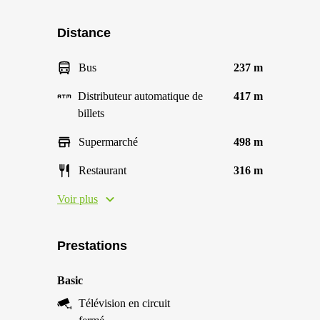
Distance
Bus
237 m
Distributeur automatique de
417 m
billets
Supermarché
498 m
Restaurant
316 m
Voir plus
Prestations
Basic
Télévision en circuit