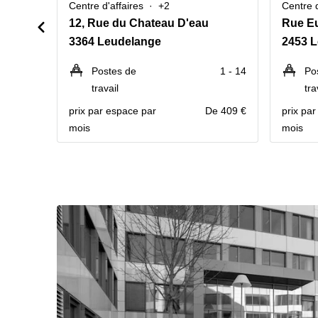
Centre d'affaires
+2
Centre d
12, Rue du Chateau D'eau
Rue E
3364 Leudelange
2453 
Postes de
1 - 14
Po
travail
tra
prix par espace par
De 409 €
prix pa
mois
mois