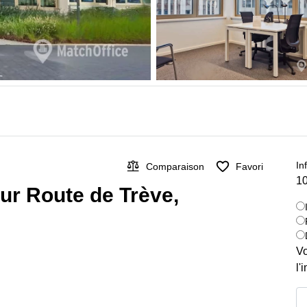
In
Comparaison
Favori
10
sur Route de Trève,
Vo
l'