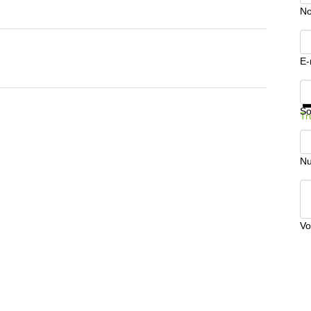
No
E-
In
So
Tr
Nu
Vo