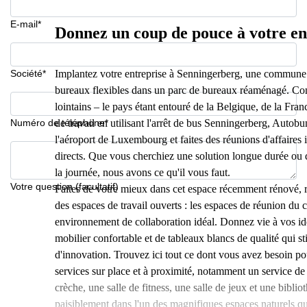
E-mail*
Donnez un coup de pouce à votre en
Société*
Implantez votre entreprise à Senningerberg, une commune
bureaux flexibles dans un parc de bureaux réaménagé. Con
lointains – le pays étant entouré de la Belgique, de la Fr
Numéro de téléphone*
de travail en utilisant l'arrêt de bus Senningerberg, Auto
l'aéroport de Luxembourg et faites des réunions d'affaires 
directs. Que vous cherchiez une solution longue durée ou 
la journée, nous avons ce qu'il vous faut.
Votre question (facultatif)
Faites de votre mieux dans cet espace récemment rénové, ré
des espaces de travail ouverts : les espaces de réunion du 
environnement de collaboration idéal. Donnez vie à vos id
mobilier confortable et de tableaux blancs de qualité qui s
d'innovation. Trouvez ici tout ce dont vous avez besoin p
services sur place et à proximité, notamment un service de c
crèche, une salle de fitness, une salle de jeux et une bibl
paisiblement dans l'un des magnifiques espaces naturels qu