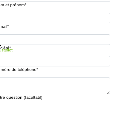
m et prénom*
mail*
formations et prix
Protection des données
ciété*
ustpilot
méro de téléphone*
tre question (facultatif)