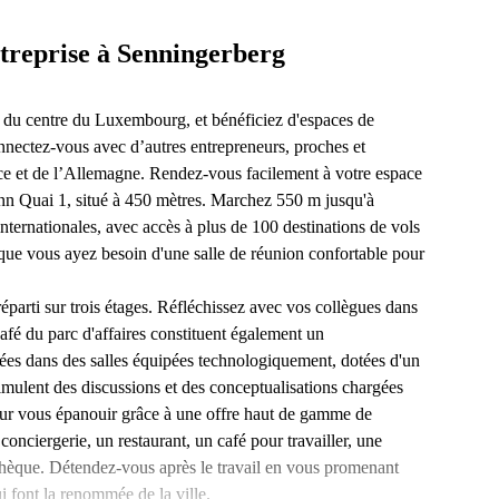
treprise à Senningerberg
 du centre du Luxembourg, et bénéficiez d'espaces de
nectez-vous avec d’autres entrepreneurs, proches et
ance et de l’Allemagne. Rendez-vous facilement à votre espace
bunn Quai 1, situé à 450 mètres. Marchez 550 m jusqu'à
internationales, avec accès à plus de 100 destinations de vols
que vous ayez besoin d'une salle de réunion confortable pour
parti sur trois étages. Réfléchissez avec vos collègues dans
café du parc d'affaires constituent également un
ées dans des salles équipées technologiquement, dotées d'un
timulent des discussions et des conceptualisations chargées
our vous épanouir grâce à une offre haut de gamme de
onciergerie, un restaurant, un café pour travailler, une
iothèque. Détendez-vous après le travail en vous promenant
i font la renommée de la ville.