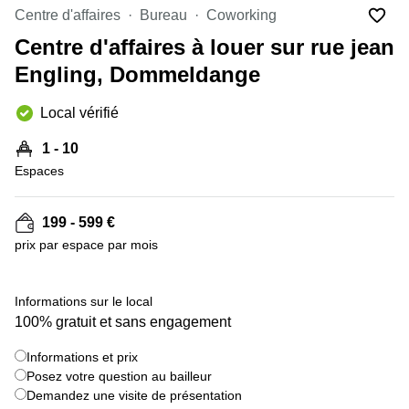
Bertrange
Centre d'affaires
Bureau
Coworking
Сoworking
Centre d'affaires à louer sur rue jean
Esch-sur-
Alzette
Engling, Dommeldange
Сoworking
Local vérifié
Sandweiler
Bureaux
1 - 10
Esch-
Espaces
sur-
Alzette
199 - 599 €
Bureaux
Sandweiler
prix par espace par mois
Bureaux
Luxembourg
+ 5 images
Informations sur le local
100% gratuit et sans engagement
Centres
d’affaires
Bertrange
Informations et prix
Posez votre question au bailleur
Centres
Demandez une visite de présentation
Esch-