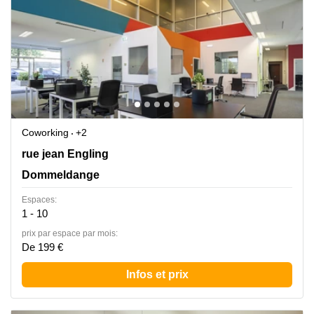
Coworking
+2
2 rue jean Engling, Dommeldange
rue jean Engling
Dommeldange
Espaces:
1 - 10
prix par espace par mois:
De 199 €
Infos et prix