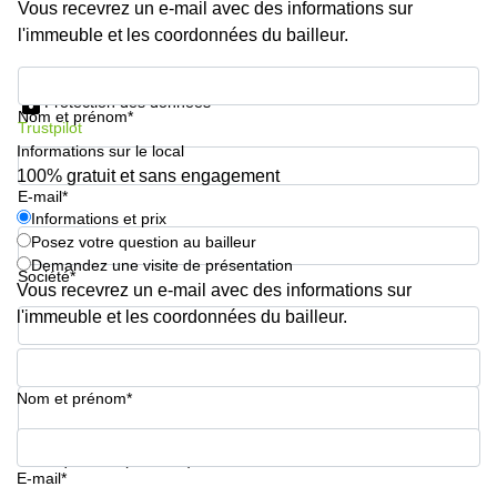
Vous recevrez un e-mail avec des informations sur
sur-
Alzette
l'immeuble et les coordonnées du bailleur.
Centres
Informations et prix
d’affaires
Protection des données
Sandweiler
Nom et prénom*
Trustpilot
Informations sur le local
100% gratuit et sans engagement
E-mail*
Informations et prix
Posez votre question au bailleur
Demandez une visite de présentation
Société*
Vous recevrez un e-mail avec des informations sur
l'immeuble et les coordonnées du bailleur.
Numéro de téléphone*
Nom et prénom*
Votre question (facultatif)
E-mail*