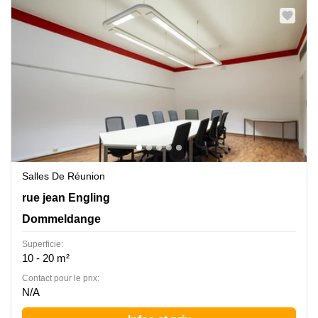
Salles De Réunion
2 rue jean Engling, Dommeldange
rue jean Engling
Dommeldange
Superficie:
10 - 20 m²
Contact pour le prix:
N/A