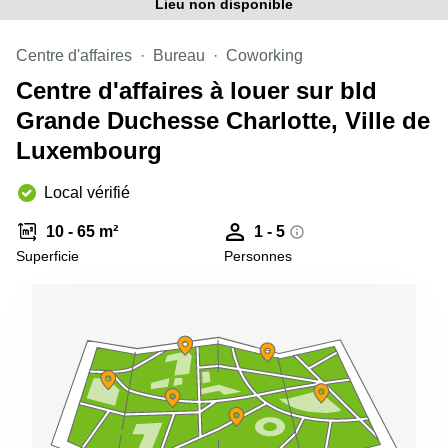
Lieu non disponible
sur-
Alzette
Centre d'affaires
Bureau
Coworking
Centres
d’affaires
Centre d'affaires à louer sur bld
Sandweiler
Grande Duchesse Charlotte, Ville de
Luxembourg
Local vérifié
10 - 65 m²
1 - 5
Superficie
Personnes