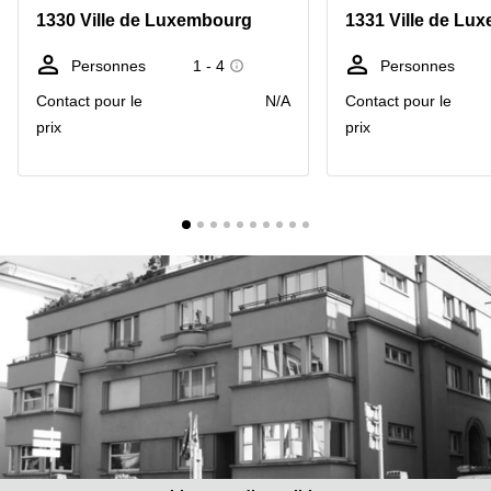
Bertrange
1330 Ville de Luxembourg
1331 Ville de Lu
Сoworking
Esch-sur-
Personnes
1 - 4
Personnes
Alzette
Contact pour le
N/A
Contact pour le
Сoworking
prix
prix
Sandweiler
Bureaux
Esch-
sur-
Alzette
Bureaux
Sandweiler
Bureaux
Luxembourg
Centres
d’affaires
Bertrange
Centres
Esch-