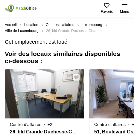
Favoris
Menu
Rechercher / publier
Accueil
Location
Centres d'affaires
Luxembourg
Ville de Luxembourg
26, bld Grande Duchesse Charlotte
Aide
Pages
Villes
Recherches
Cet emplacement est loué
de
Populaires
populaires
produits
Voir des locaux similaires disponibles
Qui sommes-nous?
Luxembourg
Сoworking
ci-dessous :
Bureau
Luxembourg
Esch-
Publier un bureau
Centre
sur-
Salle de
d’affaires
Alzette
réunion
Luxembourg
Prix
Coworking
Senningerberg
Coworking
Salles
Bertrange
Bertrange
Connexion
de
Sandweiler
réunion
Centre
d'affaires
Choisissez une langue
Luxembourg
Bureau
Luxembourg
Centre d'affaires
+2
Centre d'affaires
virtuel
Bureaux
26, bld Grande Duchesse-Charlotte