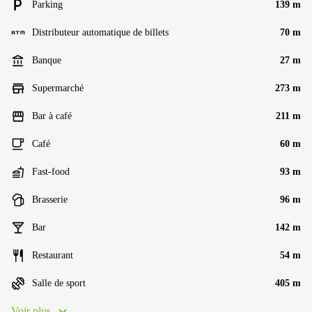
Parking
139 m
Distributeur automatique de billets
70 m
Banque
27 m
Supermarché
273 m
Bar à café
211 m
Café
60 m
Fast-food
93 m
Brasserie
96 m
Bar
142 m
Restaurant
54 m
Salle de sport
405 m
Voir plus