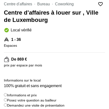
Bertrange
Centre d'affaires
Bureau
Coworking
Сoworking
Centre d'affaires à louer sur , Ville
Esch-sur-
Alzette
de Luxembourg
Сoworking
Local vérifié
Sandweiler
Bureaux
1 - 36
Esch-
Espaces
sur-
Alzette
De 869 €
Bureaux
Sandweiler
prix par espace par mois
Bureaux
Luxembourg
+ 9 images
Informations sur le local
100% gratuit et sans engagement
Centres
d’affaires
Bertrange
Informations et prix
Posez votre question au bailleur
Centres
Demandez une visite de présentation
Esch-