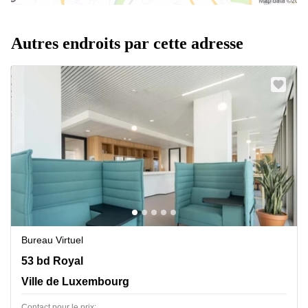
Autres endroits par cette adresse
Bureau Virtuel
53 bd Royal, Ville de Luxembourg
53 bd Royal
Ville de Luxembourg
Contact pour le prix: