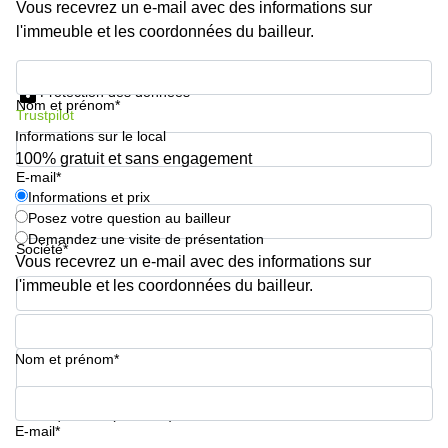
Vous recevrez un e-mail avec des informations sur
sur-
Alzette
l'immeuble et les coordonnées du bailleur.
Centres
Informations et prix
d’affaires
Protection des données
Sandweiler
Nom et prénom*
Trustpilot
Informations sur le local
100% gratuit et sans engagement
E-mail*
Informations et prix
Posez votre question au bailleur
Demandez une visite de présentation
Société*
Vous recevrez un e-mail avec des informations sur
l'immeuble et les coordonnées du bailleur.
Numéro de téléphone*
Nom et prénom*
Votre question (facultatif)
E-mail*