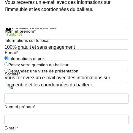
Vous recevrez un e-mail avec des informations sur
sur-
Alzette
l'immeuble et les coordonnées du bailleur.
Centres
Informations et prix
d’affaires
Protection des données
Sandweiler
Nom et prénom*
Trustpilot
Informations sur le local
100% gratuit et sans engagement
E-mail*
Informations et prix
Posez votre question au bailleur
Demandez une visite de présentation
Société*
Vous recevrez un e-mail avec des informations sur
l'immeuble et les coordonnées du bailleur.
Numéro de téléphone*
Nom et prénom*
Votre question (facultatif)
E-mail*