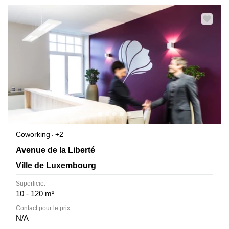
Coworking
+2
16a, avenue de la Liberté, Ville de Luxembourg
Avenue de la Liberté
Ville de Luxembourg
Superficie:
10 - 120 m²
Contact pour le prix:
N/A