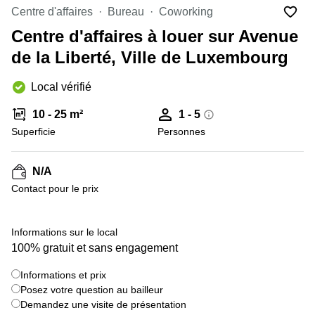
Bertrange
Centre d'affaires
Bureau
Coworking
Сoworking
Centre d'affaires à louer sur Avenue
Esch-sur-
Alzette
de la Liberté, Ville de Luxembourg
Сoworking
Local vérifié
Sandweiler
Bureaux
10 - 25 m²
1 - 5
Esch-
Superficie
Personnes
sur-
Alzette
N/A
Bureaux
Sandweiler
Contact pour le prix
Bureaux
Luxembourg
+ 8 images
Informations sur le local
100% gratuit et sans engagement
Centres
d’affaires
Bertrange
Informations et prix
Posez votre question au bailleur
Centres
Demandez une visite de présentation
Esch-