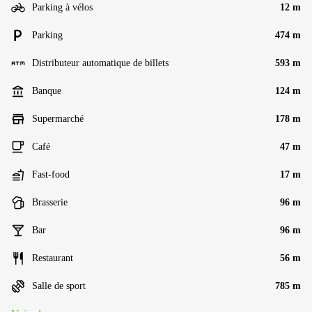
Parking à vélos
12 m
Parking
474 m
Distributeur automatique de billets
593 m
Banque
124 m
Supermarché
178 m
Café
47 m
Fast-food
17 m
Brasserie
96 m
Bar
96 m
Restaurant
56 m
Salle de sport
785 m