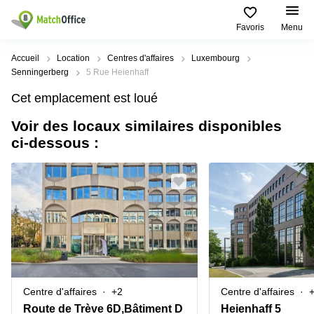
Favoris
Menu
Rechercher / publier
Accueil
Location
Centres d'affaires
Luxembourg
Senningerberg
5 Rue Heienhaff
Aide
Pages
Villes
Recherches
Cet emplacement est loué
de
Populaires
populaires
produits
Voir des locaux similaires disponibles
Qui sommes-nous?
Luxembourg
Сoworking
ci-dessous :
Bureau
Luxembourg
Esch-
Publier un bureau
Centre
sur-
Salle de
d’affaires
Alzette
réunion
Luxembourg
Prix
Coworking
Senningerberg
Coworking
Salles
Bertrange
Bertrange
Connexion
de
Sandweiler
réunion
Centre
d'affaires
Choisissez une langue
Luxembourg
Bureau
Luxembourg
Centre d'affaires
+2
Centre d'affaires
virtuel
Bureaux
Route de Trève 6D,Bâtiment D
Heienhaff 5