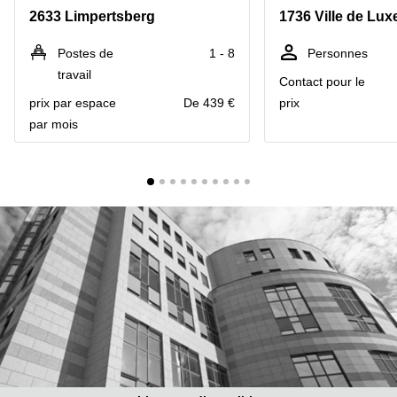
Bertrange
2633 Limpertsberg
1736 Ville de Lu
Сoworking
Esch-sur-
Postes de
1 - 8
Personnes
Alzette
travail
Contact pour le
Сoworking
prix par espace
De 439 €
prix
Sandweiler
par mois
Bureaux
Esch-
sur-
Alzette
Bureaux
Sandweiler
Bureaux
Luxembourg
Centres
d’affaires
Bertrange
Centres
Esch-