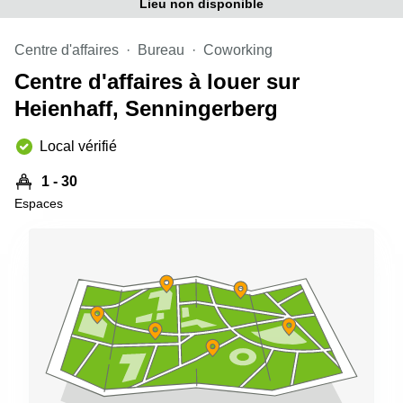
Lieu non disponible
sur-
Alzette
Centre d'affaires
Bureau
Coworking
Centres
d’affaires
Centre d'affaires à louer sur
Sandweiler
Heienhaff, Senningerberg
Local vérifié
1 - 30
Espaces