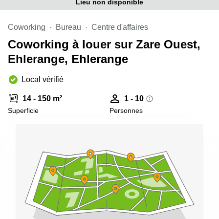
Lieu non disponible
sur-
Alzette
Coworking
Bureau
Centre d'affaires
Centres
d’affaires
Coworking à louer sur Zare Ouest,
Sandweiler
Ehlerange, Ehlerange
Local vérifié
14 - 150 m²
1 - 10
Superficie
Personnes