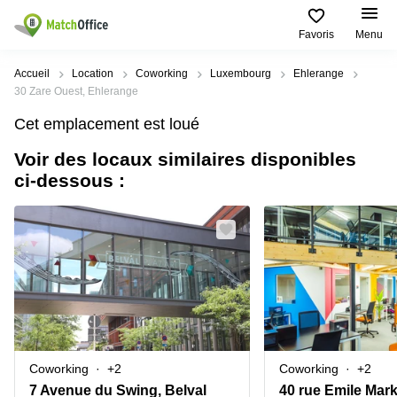
Favoris
Menu
Rechercher / publier
Accueil
Location
Coworking
Luxembourg
Ehlerange
30 Zare Ouest, Ehlerange
Aide
Pages
Villes
Recherches
Cet emplacement est loué
de
Populaires
populaires
produits
Voir des locaux similaires disponibles
Qui sommes-nous?
Luxembourg
Сoworking
ci-dessous :
Bureau
Luxembourg
Esch-
Publier un bureau
Centre
sur-
Salle de
d’affaires
Alzette
réunion
Luxembourg
Prix
Coworking
Senningerberg
Coworking
Salles
Bertrange
Bertrange
Connexion
de
Sandweiler
réunion
Centre
d'affaires
Choisissez une langue
Luxembourg
Bureau
Luxembourg
Coworking
+2
Coworking
+2
virtuel
Bureaux
7 Avenue du Swing, Belval
40 rue Emile Mar