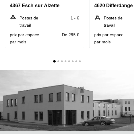
Bertrange
4367 Esch-sur-Alzette
4620 Differdange
Сoworking
Esch-sur-
Postes de
1 - 6
Postes de
Alzette
travail
travail
Сoworking
prix par espace
De 295 €
prix par espace
Sandweiler
par mois
par mois
Bureaux
Esch-
sur-
Alzette
Bureaux
Sandweiler
Bureaux
Luxembourg
Centres
d’affaires
Bertrange
Centres
Esch-