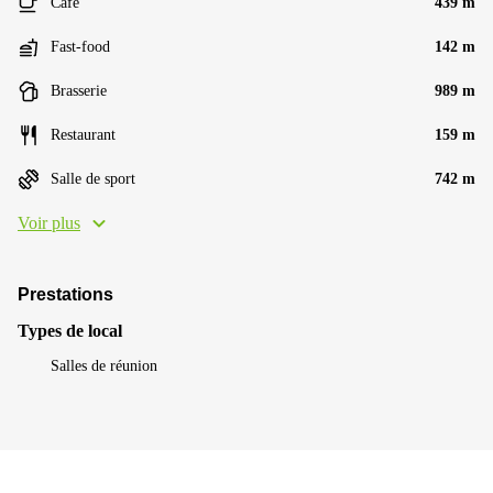
Café
439 m
Fast-food
142 m
Brasserie
989 m
Restaurant
159 m
Salle de sport
742 m
Voir plus
Prestations
Types de local
Salles de réunion