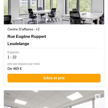
Centre D'affaires
+2
Rue Eugène Ruppert 11, Leudelange
Rue Eugène Ruppert
Leudelange
Espaces:
1 - 22
prix par espace par mois:
De 469 €
Infos et prix