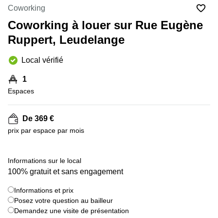
Bertrange
Coworking
Сoworking
Coworking à louer sur Rue Eugène
Esch-sur-
Alzette
Ruppert, Leudelange
Сoworking
Local vérifié
Sandweiler
Bureaux
1
Esch-
Espaces
sur-
Alzette
De 369 €
Bureaux
Sandweiler
prix par espace par mois
Bureaux
Luxembourg
+ 4 images
Informations sur le local
100% gratuit et sans engagement
Centres
d’affaires
Bertrange
Informations et prix
Posez votre question au bailleur
Centres
Demandez une visite de présentation
Esch-