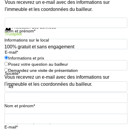
Vous recevrez un e-mail avec des informations sur
sur-
Alzette
l'immeuble et les coordonnées du bailleur.
Centres
Informations et prix
d’affaires
Protection des données
Sandweiler
Nom et prénom*
Trustpilot
Informations sur le local
100% gratuit et sans engagement
E-mail*
Informations et prix
Posez votre question au bailleur
Demandez une visite de présentation
Société*
Vous recevrez un e-mail avec des informations sur
l'immeuble et les coordonnées du bailleur.
Numéro de téléphone*
Nom et prénom*
Votre question (facultatif)
E-mail*