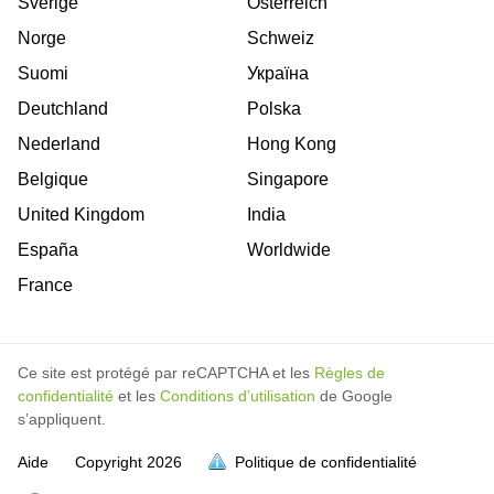
Sverige
Österreich
Norge
Schweiz
Suomi
Україна
Deutchland
Polska
Nederland
Hong Kong
Belgique
Singapore
United Kingdom
India
España
Worldwide
France
Ce site est protégé par reCAPTCHA et les
Règles de
confidentialité
et les
Conditions d’utilisation
de Google
s’appliquent.
Aide
Copyright
2026
Politique de confidentialité
soit pleine.
soit pleine.
soit pleine.
soit pleine.
soit pleine.
soit pleine.
soit pleine.
soit pleine.
soit pleine.
soit pleine.
soit pleine.
soit pleine.
soit pleine.