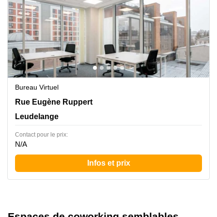
Bureau Virtuel
Rue Eugène Ruppert 11, Leudelange
Rue Eugène Ruppert
Leudelange
Contact pour le prix:
N/A
Infos et prix
Espaces de coworking semblables