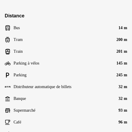
Distance
Bus
14 m
Tram
200 m
Train
201 m
Parking à vélos
145 m
Parking
245 m
Distributeur automatique de billets
32 m
Banque
32 m
Supermarché
93 m
Café
96 m