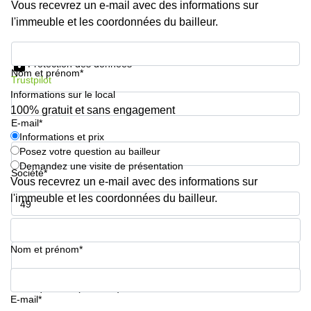
Vous recevrez un e-mail avec des informations sur
sur-
Alzette
l'immeuble et les coordonnées du bailleur.
Centres
Informations et prix
d’affaires
Protection des données
Sandweiler
Nom et prénom*
Trustpilot
Informations sur le local
100% gratuit et sans engagement
E-mail*
Informations et prix
Posez votre question au bailleur
Demandez une visite de présentation
Société*
Vous recevrez un e-mail avec des informations sur
l'immeuble et les coordonnées du bailleur.
Numéro de téléphone*
Nom et prénom*
Votre question (facultatif)
E-mail*