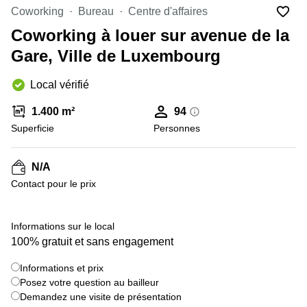
Bertrange
Coworking
Bureau
Centre d'affaires
Сoworking
Coworking à louer sur avenue de la
Esch-sur-
Alzette
Gare, Ville de Luxembourg
Сoworking
Local vérifié
Sandweiler
Bureaux
1.400 m²
94
Esch-
Superficie
Personnes
sur-
Alzette
N/A
Bureaux
Sandweiler
Contact pour le prix
Bureaux
Luxembourg
+ 5 images
Informations sur le local
100% gratuit et sans engagement
Centres
d’affaires
Bertrange
Informations et prix
Posez votre question au bailleur
Centres
Demandez une visite de présentation
Esch-