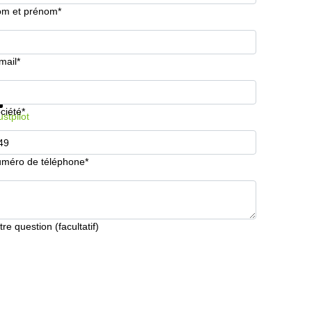
m et prénom*
mail*
formations et prix
Protection des données
ciété*
ustpilot
méro de téléphone*
tre question (facultatif)