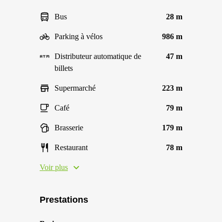
Bus
28 m
Parking à vélos
986 m
Distributeur automatique de
47 m
billets
Supermarché
223 m
Café
79 m
Brasserie
179 m
Restaurant
78 m
Voir plus
Prestations