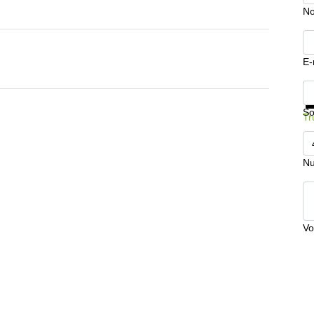
No
E-
In
So
Tr
Nu
Vo