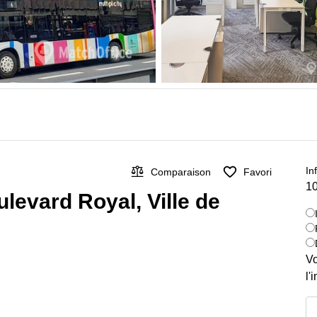
In
Comparaison
Favori
10
levard Royal, Ville de
Vo
l'