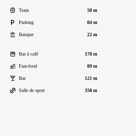
Tram
50 m
Parking
84 m
Banque
22 m
Bar à café
178 m
Fast-food
89 m
Bar
121 m
Salle de sport
358 m