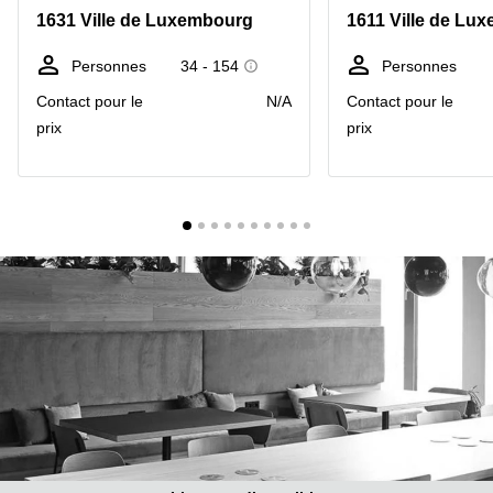
Bertrange
1631 Ville de Luxembourg
1611 Ville de Lu
Сoworking
Esch-sur-
Personnes
34 - 154
Personnes
Alzette
Contact pour le
N/A
Contact pour le
Сoworking
prix
prix
Sandweiler
Bureaux
Esch-
sur-
Alzette
Bureaux
Sandweiler
Bureaux
Luxembourg
Centres
d’affaires
Bertrange
Centres
Esch-