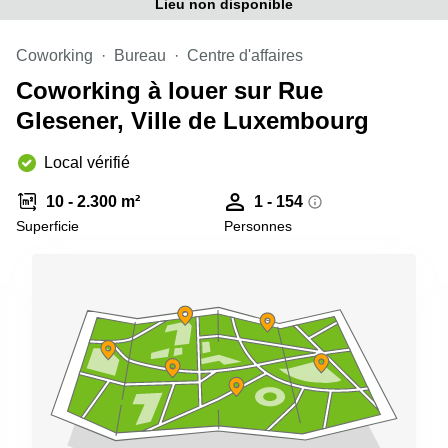
Lieu non disponible
sur-
Alzette
Coworking
Bureau
Centre d'affaires
Centres
d’affaires
Coworking à louer sur Rue
Sandweiler
Glesener, Ville de Luxembourg
Local vérifié
10 - 2.300 m²
1 - 154
Superficie
Personnes