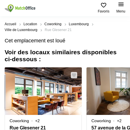
Favoris
Menu
Rechercher / publier
Accueil
Location
Coworking
Luxembourg
Ville de Luxembourg
Rue Glesener 21
Aide
Pages
Villes
Recherches
Cet emplacement est loué
de
Populaires
populaires
produits
Voir des locaux similaires disponibles
Qui sommes-nous?
Luxembourg
Сoworking
ci-dessous :
Bureau
Luxembourg
Esch-
Publier un bureau
Centre
sur-
Salle de
d’affaires
Alzette
réunion
Luxembourg
Prix
Coworking
Senningerberg
Coworking
Salles
Bertrange
Bertrange
Connexion
de
Sandweiler
réunion
Centre
d'affaires
Choisissez une langue
Luxembourg
Bureau
Luxembourg
Coworking
+2
Coworking
+2
virtuel
Bureaux
Rue Glesener 21
57 avenue de la 