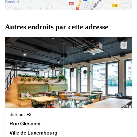
Autres endroits par cette adresse
Bureau
+2
Rue Glesener 21, Ville de Luxembourg
Rue Glesener
Ville de Luxembourg