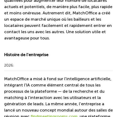
qualifiées pour augmenter leur nombre de locataires
Bertrange
actuels et potentiels, de manière plus facile, plus rapide
Сoworking
Conditions générales
et moins onéreuse. Autrement dit, MatchOffice a créé
Esch-sur-
un espace de marché unique où les bailleurs et les
Alzette
Politique de confidentialité
locataires peuvent facilement et rapidement entrer en
Сoworking
Droits d'auteur
contact les uns avec les autres. Une solution utile et
Sandweiler
avantageuse pour tous.
Bureaux
Esch-
sur-
Histoire de l'entreprise
Alzette
Bureaux
2026:
Sandweiler
MatchOffice a misé à fond sur l'intelligence artificielle,
Bureaux
Luxembourg
intégrant l'IA comme élément central de tous les
processus de la plateforme — de la recherche et du
Centres
d’affaires
matching à l'interaction avec les utilisateurs et la
Bertrange
génération de leads. La même année, l'entreprise a
lancé un nouveau concept mondial autour des salles de
Centres
Esch-
réunion avec
findmeetingrooms.com
, une plateforme