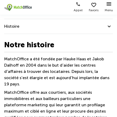
Appel
Favoris
Menu
Rechercher / publier
Histoire
Aide
Pages
Villes
Recherches
de
Populaires
populaires
À propos de MatchOffice
Notre histoire
produits
Qui sommes-nous?
Luxembourg
Сoworking
Bureau
Luxembourg
À propos de MatchOffice
MatchOffice a été fondée par Hauke Haas et Jakob
Esch-
Publier un bureau
Centre
sur-
Salle de
Dalhoff en 2004 dans le but d’aider les centres
Partenaires daffaires
d’affaires
Alzette
réunion
d'affaires à trouver des locataires. Depuis lors, la
Luxembourg
Prix
Notre équipe
Coworking
Senningerberg
société s’est élargie et est aujourd’hui implantée dans
Coworking
19 pays.
Histoire
Salles
Bertrange
Bertrange
Connexion
de
MatchOffice offre aux courtiers, aux sociétés
Programmes de parrainage
Sandweiler
réunion
Centre
immobilières et aux bailleurs particuliers une
d'affaires
Choisissez une langue
Luxembourg
Nos affiliations
Bureau
plateforme marketing qui leur garantit un profilage
Luxembourg
virtuel
maximum et ciblé en ligne et leur procure des pistes
Contactez nous
Bureaux