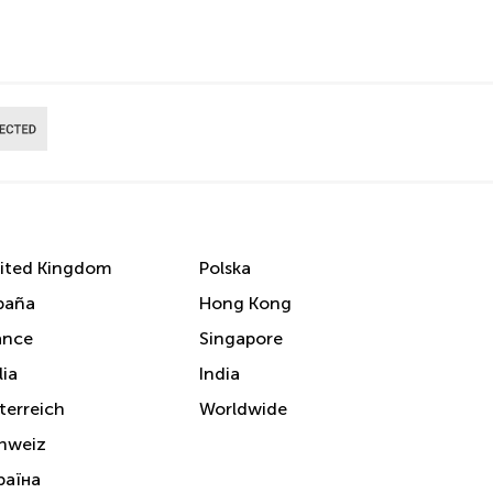
ited Kingdom
Polska
paña
Hong Kong
ance
Singapore
lia
India
terreich
Worldwide
hweiz
раїна