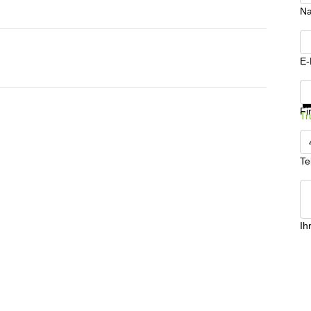
N
E-
In
Fi
Tr
Te
Ih