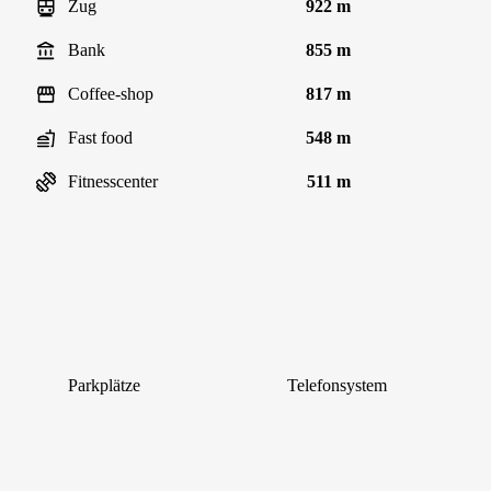
Zug
922 m
Bank
855 m
Coffee-shop
817 m
Fast food
548 m
Fitnesscenter
511 m
Parkplätze
Telefonsystem