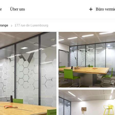
fe
Über uns
Büro vermi
trange
177 rue de Luxembourg