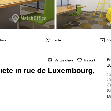
riss
Karte
Vi
Er
Vergleichen
Favorit
10
ete in rue de Luxembourg,
Si
Mi