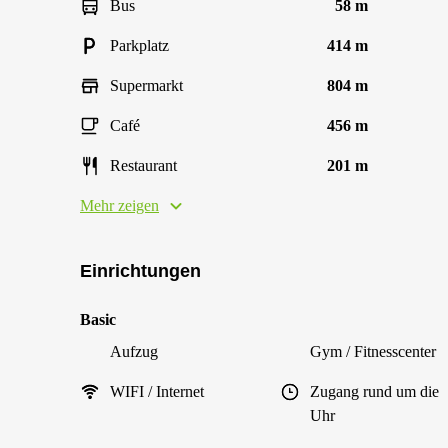
Bus
58 m
Parkplatz
414 m
Supermarkt
804 m
Café
456 m
Restaurant
201 m
Mehr zeigen
Einrichtungen
Basic
Aufzug
Gym / Fitnesscenter
WIFI / Internet
Zugang rund um die
Uhr