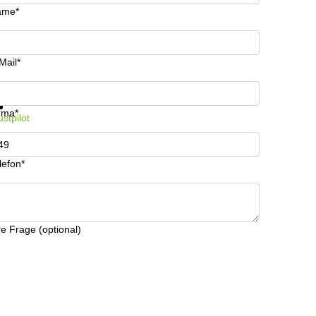
ame*
Mail*
formationen und Preise erhalten
Datenschutz
rma*
ustpilot
lefon*
re Frage (optional)