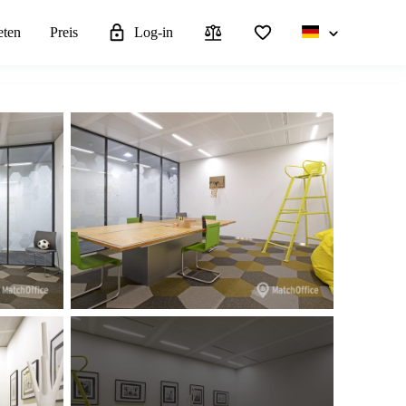
eten
Preis
Log-in