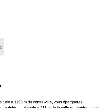
er
e
située à 1193 m du centre-ville, vous épargnerez
 La rivière, qui coule à 211 m de la salle de réunion, sera