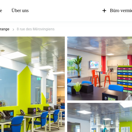
fe
Über uns
Büro vermi
trange
8 rue des Mérovingiens