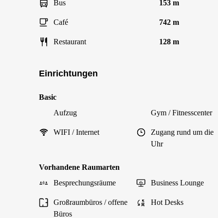
Bus
153 m
Café
742 m
Restaurant
128 m
Einrichtungen
Basic
Aufzug
Gym / Fitnesscenter
WIFI / Internet
Zugang rund um die
Uhr
Vorhandene Raumarten
Besprechungsräume
Business Lounge
Großraumbüros / offene
Hot Desks
Büros