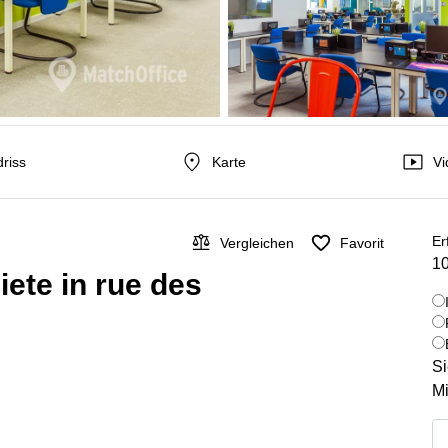
riss
Karte
Vi
Er
Vergleichen
Favorit
10
ete in rue des
Si
Mi