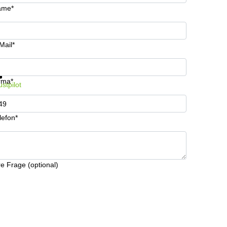
ame*
Mail*
formationen und Preise erhalten
Datenschutz
rma*
ustpilot
lefon*
re Frage (optional)