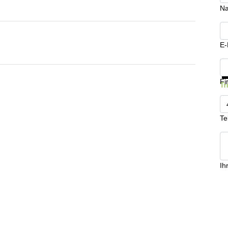
N
E-
In
Fi
Tr
Te
Ih