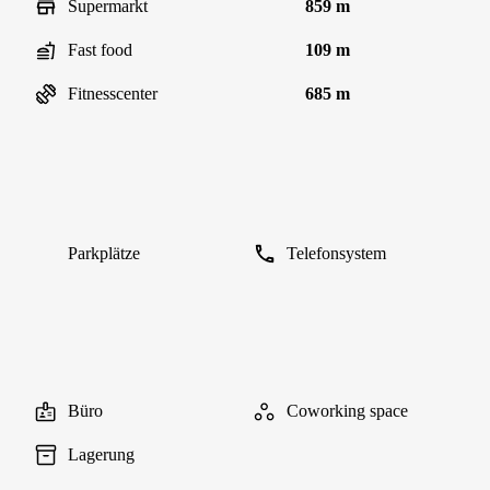
Supermarkt
859 m
Fast food
109 m
Fitnesscenter
685 m
Parkplätze
Telefonsystem
Büro
Coworking space
Lagerung