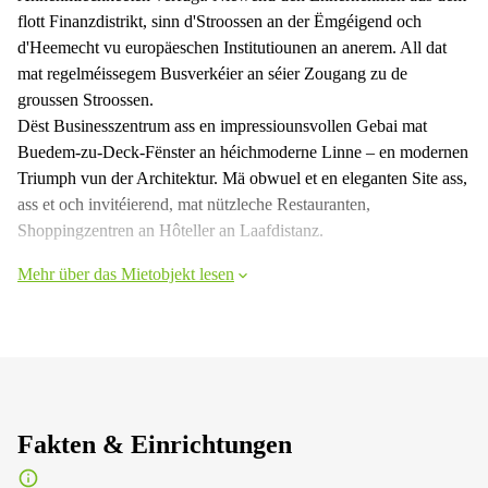
flott Finanzdistrikt, sinn d'Stroossen an der Ëmgéigend och
d'Heemecht vu europäeschen Institutiounen an anerem. All dat
mat regelméissegem Busverkéier an séier Zougang zu de
groussen Stroossen.
Dëst Businesszentrum ass en impressiounsvollen Gebai mat
Buedem-zu-Deck-Fënster an héichmoderne Linne – en modernen
Triumph vun der Architektur. Mä obwuel et en eleganten Site ass,
ass et och invitéierend, mat nützleche Restauranten,
Shoppingzentren an Hôteller an Laafdistanz.
Mehr über das Mietobjekt lesen
Fakten & Einrichtungen