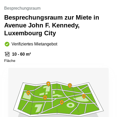
sur-
Alzette
Besprechungsraum
Besprechungsraum zur Miete in
Centres
d’affaires
Avenue John F. Kennedy,
Sandweiler
Luxembourg City
Verifiziertes Mietangebot
10 - 60 m²
Fläche