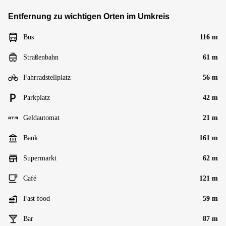
Entfernung zu wichtigen Orten im Umkreis
Bus
116 m
Straßenbahn
61 m
Fahrradstellplatz
56 m
Parkplatz
42 m
Geldautomat
21 m
Bank
161 m
Supermarkt
62 m
Café
121 m
Fast food
59 m
Bar
87 m