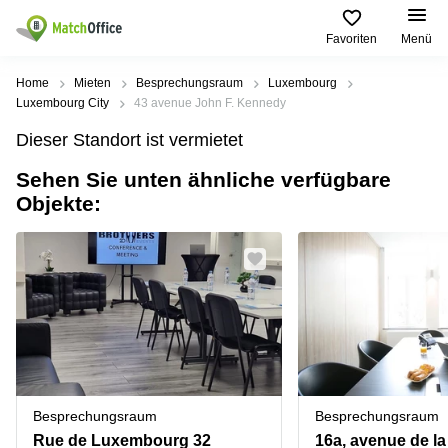
Favoriten
Menü
Mieten / Vermieten
Home
Mieten
Besprechungsraum
Luxembourg
Luxembourg City
43 avenue John F. Kennedy
Hilfe
Pages
Villes
Recherches
Dieser Standort ist vermietet
de
Populaires
populaires
produits
Sehen Sie unten ähnliche verfügbare
Über uns
Luxembourg
Сoworking
Objekte:
Bureau
Luxembourg
Esch-
Büro vermieten
Centre
sur-
Salle de
d’affaires
Alzette
réunion
Luxembourg
Preis
Coworking
Senningerberg
Coworking
Salles
Bertrange
Bertrange
Log-in
de
Sandweiler
réunion
Centre
d'affaires
Sprache wählen
Luxembourg
Bureau
Luxembourg
Besprechungsraum
Besprechungsraum
virtuel
Bureaux
Rue de Luxembourg 32
16a, avenue de la