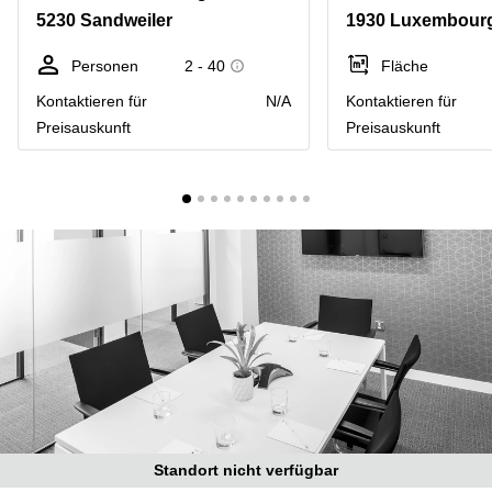
Bertrange
5230 Sandweiler
1930 Luxembourg
Сoworking
Esch-sur-
Personen
2 - 40
Fläche
Alzette
Kontaktieren für
N/A
Kontaktieren für
Сoworking
Preisauskunft
Preisauskunft
Sandweiler
Bureaux
Esch-
sur-
Alzette
Bureaux
Sandweiler
Bureaux
Luxembourg
Centres
d’affaires
Bertrange
Centres
Standort nicht verfügbar
Esch-