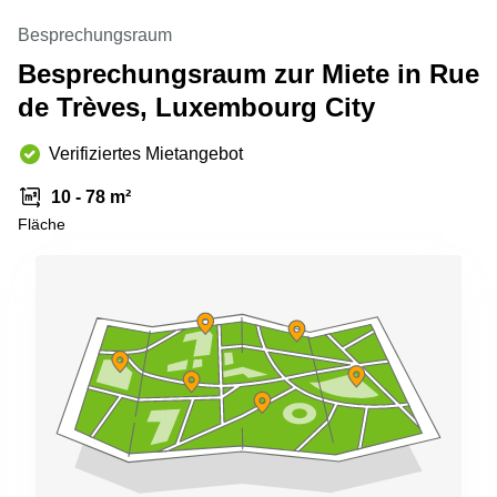
sur-
Alzette
Besprechungsraum
Besprechungsraum zur Miete in Rue
Centres
d’affaires
de Trèves, Luxembourg City
Sandweiler
Verifiziertes Mietangebot
10 - 78 m²
Fläche