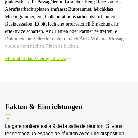
praktesch ass fir Passagéier an Besucher. Seng Reee vun op
Abruffaarbechtsplazen ëmfaasst Büroräumer, héichklass
Meetingräumer, eng Collaboratiounsaarbechtsfläch an en
Businesssalon. Et bitt Iech eng professionell Ëmgebung fir
effektiv ze schaffen, Är Clienten oder Partner ze treffen, e
Dokument auszedrécken oder einfach Är E-Mailen a Message
virdrun vum nächste Fluch ze kucken.
Mehr über das Mietobjekt lesen
Fakten & Einrichtungen
La gare routière est à 9 de la salle de réunion. Si vous
recherchez un espace de réunion avec une disposition