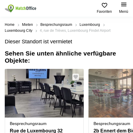
Favoriten
Menü
Mieten / Vermieten
Home
Mieten
Besprechungsraum
Luxembourg
Luxembourg City
4, rue de Trèves, Luxembourg Findel Airport
Hilfe
Pages
Villes
Recherches
Dieser Standort ist vermietet
de
Populaires
populaires
produits
Sehen Sie unten ähnliche verfügbare
Über uns
Luxembourg
Сoworking
Objekte:
Bureau
Luxembourg
Esch-
Büro vermieten
Centre
sur-
Salle de
d’affaires
Alzette
réunion
Luxembourg
Preis
Coworking
Senningerberg
Coworking
Salles
Bertrange
Bertrange
Log-in
de
Sandweiler
réunion
Centre
d'affaires
Sprache wählen
Luxembourg
Bureau
Luxembourg
Besprechungsraum
Besprechungsraum
virtuel
Bureaux
Rue de Luxembourg 32
2b Ennert dem Bi