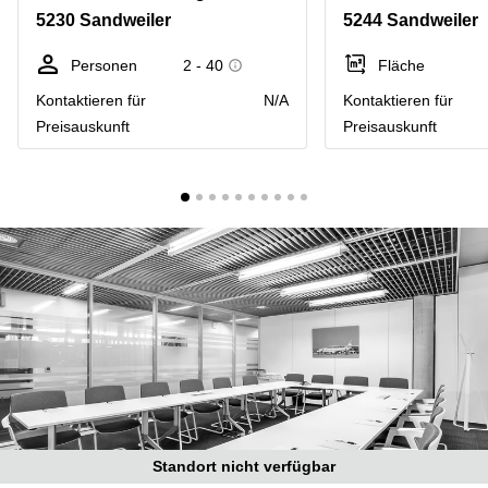
Bertrange
5230 Sandweiler
5244 Sandweiler
Сoworking
Esch-sur-
Personen
2 - 40
Fläche
Alzette
Kontaktieren für
N/A
Kontaktieren für
Сoworking
Preisauskunft
Preisauskunft
Sandweiler
Bureaux
Esch-
sur-
Alzette
Bureaux
Sandweiler
Bureaux
Luxembourg
Centres
d’affaires
Bertrange
Centres
Standort nicht verfügbar
Esch-