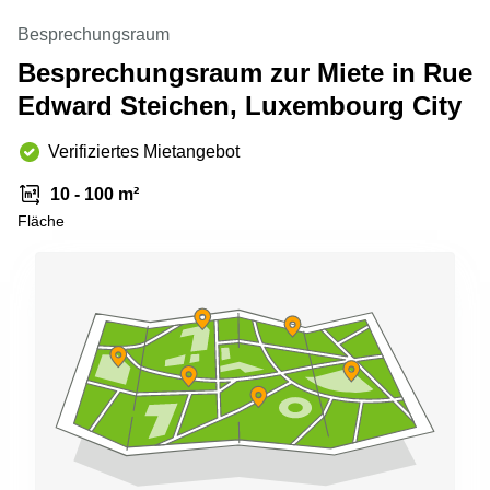
sur-
Alzette
Besprechungsraum
Besprechungsraum zur Miete in Rue
Centres
d’affaires
Edward Steichen, Luxembourg City
Sandweiler
Verifiziertes Mietangebot
10 - 100 m²
Fläche