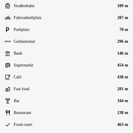
Straßenbahn
189 m
Fahrradstellplatz
207 m
Parkplatz
70 m
Geldautomat
296 m
Bank
146 m
Supermarkt
454 m
Café
438 m
Fast food
281 m
Bar
344 m
Restaurant
238 m
Food-court
463 m