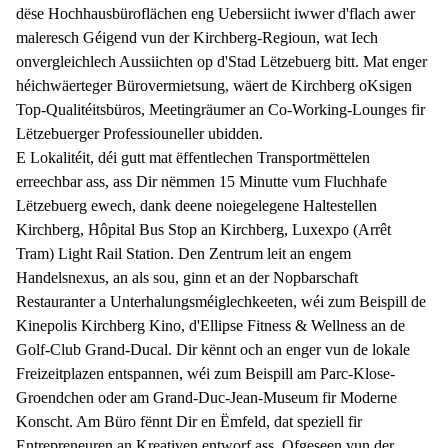
dëse Hochhausbüroflächen eng Uebersiicht iwwer d'flach awer
maleresch Géigend vun der Kirchberg-Regioun, wat Iech
onvergleichlech Aussiichten op d'Stad Lëtzebuerg bitt. Mat enger
héichwäerteger Bürovermietsung, wäert de Kirchberg oKsigen
Top-Qualitéitsbüros, Meetingräumer an Co-Working-Lounges fir
Lëtzebuerger Professiouneller ubidden.
E Lokalitéit, déi gutt mat ëffentlechen Transportmëttelen
erreechbar ass, ass Dir nëmmen 15 Minutte vum Fluchhafe
Lëtzebuerg ewech, dank deene noiegelegene Haltestellen
Kirchberg, Hôpital Bus Stop an Kirchberg, Luxexpo (Arrêt
Tram) Light Rail Station. Den Zentrum leit an engem
Handelsnexus, an als sou, ginn et an der Nopbarschaft
Restauranter a Unterhalungsméiglechkeeten, wéi zum Beispill de
Kinepolis Kirchberg Kino, d'Ellipse Fitness & Wellness an de
Golf-Club Grand-Ducal. Dir kënnt och an enger vun de lokale
Freizeitplazen entspannen, wéi zum Beispill am Parc-Klose-
Groendchen oder am Grand-Duc-Jean-Museum fir Moderne
Konscht. Am Büro fënnt Dir en Ëmfeld, dat speziell fir
Entrepreneuren an Kreativen entworf ass. Ofgeseen vun der