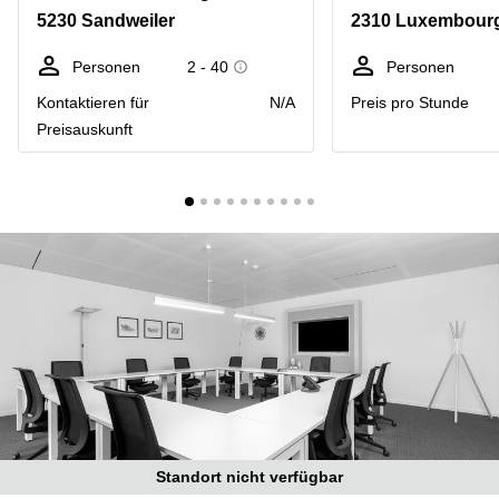
Bertrange
5230 Sandweiler
2310 Luxembourg
Сoworking
Esch-sur-
Personen
2 - 40
Personen
Alzette
Kontaktieren für
N/A
Preis pro Stunde
Сoworking
Preisauskunft
Sandweiler
Bureaux
Esch-
sur-
Alzette
Bureaux
Sandweiler
Bureaux
Luxembourg
Centres
d’affaires
Bertrange
Centres
Standort nicht verfügbar
Esch-