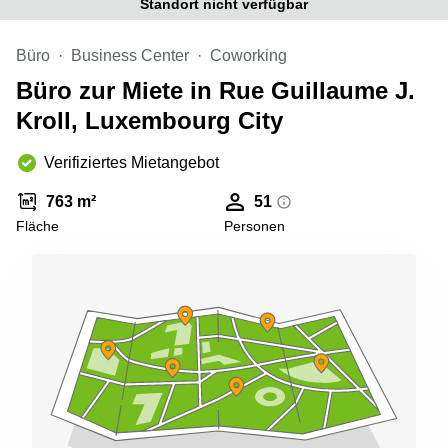
Standort nicht verfügbar
sur-
Alzette
Büro
Business Center
Coworking
Centres
d’affaires
Büro zur Miete in Rue Guillaume J.
Sandweiler
Kroll, Luxembourg City
Verifiziertes Mietangebot
763 m²
51
Fläche
Personen