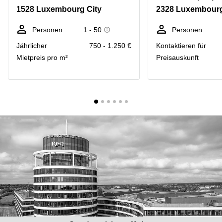
Bertrange
1528 Luxembourg City
2328 Luxembourg
Сoworking
Esch-sur-
Personen
1 - 50
Personen
Alzette
Jährlicher
750 - 1.250 €
Kontaktieren für
Сoworking
Mietpreis pro m²
Preisauskunft
Sandweiler
Bureaux
Esch-
sur-
Alzette
Bureaux
Sandweiler
Bureaux
Luxembourg
Centres
d’affaires
Bertrange
Centres
Esch-