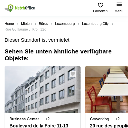
Favoriten
Menü
Mieten / Vermieten
Home
Mieten
Büros
Luxembourg
Luxembourg City
Rue Guillaume J. Kroll 12c
Hilfe
Pages
Villes
Recherches
Dieser Standort ist vermietet
de
Populaires
populaires
produits
Sehen Sie unten ähnliche verfügbare
Über uns
Luxembourg
Сoworking
Objekte:
Bureau
Luxembourg
Esch-
Büro vermieten
Centre
sur-
Salle de
d’affaires
Alzette
réunion
Luxembourg
Preis
Coworking
Senningerberg
Coworking
Salles
Bertrange
Bertrange
Log-in
de
Sandweiler
réunion
Centre
d'affaires
Sprache wählen
Luxembourg
Bureau
Luxembourg
Business Center
+2
Coworking
+2
virtuel
Bureaux
Boulevard de la Foire 11-13
20 rue des peupli