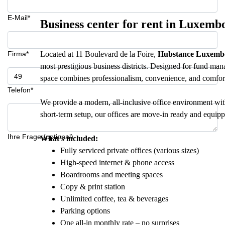
E-Mail*
Business center for rent in Luxemb
Firma*
Located at 11 Boulevard de la Foire,
Hubstance Luxemb
most prestigious business districts. Designed for fund man
space combines professionalism, convenience, and comfort
Telefon*
We provide a modern, all-inclusive office environment wit
short-term setup, our offices are move-in ready and equip
Ihre Frage (optional)
What’s included:
Fully serviced private offices (various sizes)
High-speed internet & phone access
Boardrooms and meeting spaces
Copy & print station
Unlimited coffee, tea & beverages
Parking options
One all-in monthly rate – no surprises