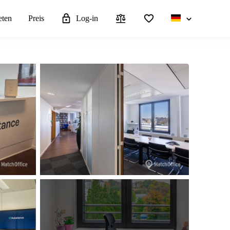
eten
Preis
Log-in