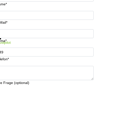
ame*
Mail*
formationen und Preise erhalten
Datenschutz
rma*
ustpilot
lefon*
re Frage (optional)