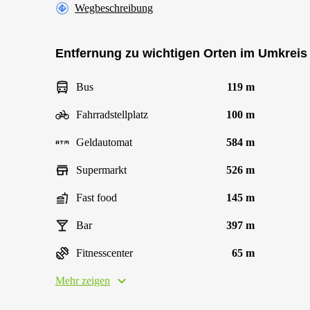
Wegbeschreibung
Entfernung zu wichtigen Orten im Umkreis
Bus
119 m
Fahrradstellplatz
100 m
Geldautomat
584 m
Supermarkt
526 m
Fast food
145 m
Bar
397 m
Fitnesscenter
65 m
Mehr zeigen