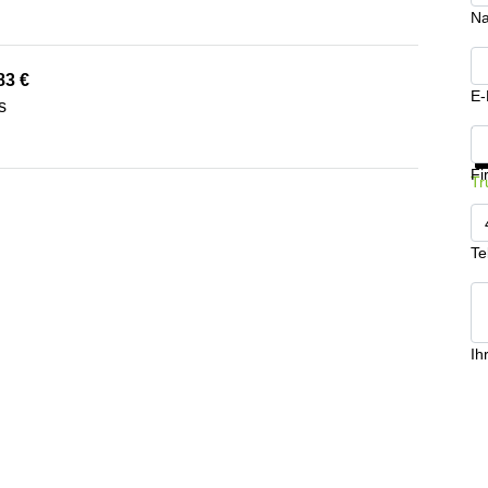
N
83 €
E-
s
In
Fi
Tr
Te
Ih