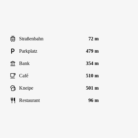
Straßenbahn
72 m
Parkplatz
479 m
Bank
354 m
Café
510 m
Kneipe
501 m
Restaurant
96 m