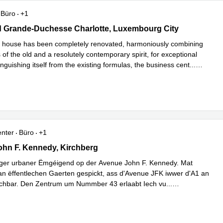
Büro
+1
ard Grande-Duchesse Charlotte, Luxembourg City
 Grande-Duchesse Charlotte, Luxembourg City
ic house has been completely renovated, harmoniously combining
of the old and a resolutely contemporary spirit, for exceptional
tinguishing itself from the existing formulas, the business cent
...
hren
enter
Büro
+1
John F. Kennedy, Kirchberg
hn F. Kennedy, Kirchberg
nger urbaner Ëmgéigend op der Avenue John F. Kennedy. Mat
an ëffentlechen Gaerten gespickt, ass d'Avenue JFK iwwer d'A1 an
echbar. Den Zentrum um Nummber 43 erlaabt Iech vu
...
hren