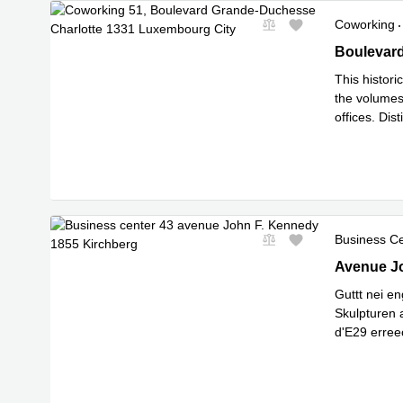
Coworking
Spezialangebot
51, Boulev
Boulevard
This histor
the volumes 
offices. Dis
Mehr erfa
Business C
43 avenue 
Avenue Jo
Guttt nei e
Skulpturen 
d'E29 erre
Mehr erfa