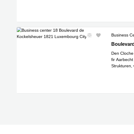
Mehr erfa
Business C
18 Bouleva
Boulevard
Den Cloche 
fir Aarbech
Strukturen,
Mehr erfa