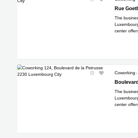
Spezialangebot
5 rue Goet
Rue Goet
The business
Luxembourg 
center offer
Mehr erfa
Coworking
Spezialangebot
124, Boule
Boulevard
The business
Luxembourg 
center offer
Mehr erfa