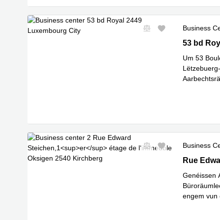
Business C
53 bd Roya
53 bd Roy
Um 53 Boule
Lëtzebuerg-
Aarbechtsrä
Mehr erfa
Business C
2 Rue Edwa
Rue Edwar
Genéissen 
Büroräumlec
engem vun 
Mehr erfa