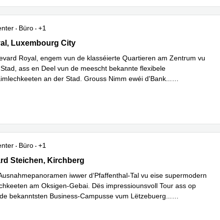
enter
Büro
+1
l, Luxembourg City
al, Luxembourg City
vard Royal, engem vun de klasséierte Quartieren am Zentrum vu
Stad, ass en Deel vun de meescht bekannte flexibele
imlechkeeten an der Stad. Grouss Nimm ewéi d'Bank
...
hren
enter
Büro
+1
rd Steichen,1<sup>er</sup> étage de l‘immeuble Oksigen, Kirch
d Steichen, Kirchberg
Ausnahmepanoramen iwwer d‘Pfaffenthal-Tal vu eise supermodern
hkeeten am Oksigen-Gebai. Dës impressiounsvoll Tour ass op
de bekanntsten Business-Campusse vum Lëtzebuerg
...
hren