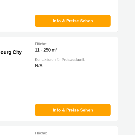
Info & Preise Sehen
Fläche:
11 - 250 m²
rg City
ourg City
Kontaktieren für Preisauskunft:
N/A
Info & Preise Sehen
Fläche: