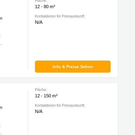
Fläche:
12 - 80 m²
Kontaktieren für Preisauskunft:
in
N/A
l
Info & Preise Sehen
Fläche:
12 - 150 m²
Kontaktieren für Preisauskunft:
in
N/A
l