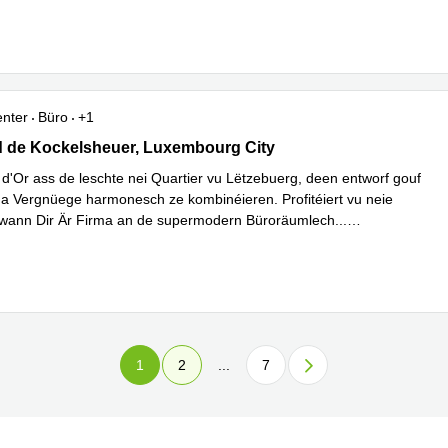
hren
enter
Büro
+1
rd de Kockelsheuer, Luxembourg City
 de Kockelsheuer, Luxembourg City
d'Or ass de leschte nei Quartier vu Lëtzebuerg, deen entworf gouf
t a Vergnüege harmonesch ze kombinéieren. Profitéiert vu neie
 wann Dir Är Firma an de supermodern Büroräumlech
...
hren
1
2
...
7