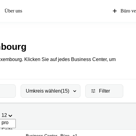
Über uns
Büro ve
mbourg
uxembourg. Klicken Sie auf jedes Business Center, um
Umkreis wählen
(15)
Filter
12
pro
Seite
Business Center
Büro
+1