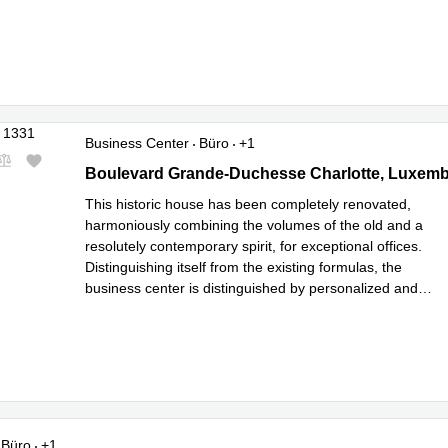
complete equipped meeting facilities. The bu
...
Mehr erfahren
Business Center
Büro
+1
51, Boulevard Grande-Duchesse Charlotte, Luxembou
Boulevard Grande-Duchesse Charlotte, Luxemb
This historic house has been completely renovated,
harmoniously combining the volumes of the old and a
resolutely contemporary spirit, for exceptional offices.
Distinguishing itself from the existing formulas, the
business center is distinguished by personalized and
extremely flexible services, which allow its customers to
Mehr erfahren
install i
...
Büro
+1