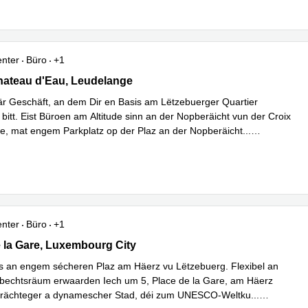
enter
Büro
+1
 Chateau D'eau, Leudelange
ateau d'Eau, Leudelange
är Geschäft, an dem Dir en Basis am Lëtzebuerger Quartier
bitt. Eist Büroen am Altitude sinn an der Nopberäicht vun der Croix
, mat engem Parkplatz op der Plaz an der Nopberäicht
...
hren
enter
Büro
+1
 la Gare, Luxembourg City
e la Gare, Luxembourg City
s an engem sécheren Plaz am Häerz vu Lëtzebuerg. Flexibel an
bechtsräum erwaarden Iech um 5, Place de la Gare, am Häerz
prächteger a dynamescher Stad, déi zum UNESCO-Weltku
...