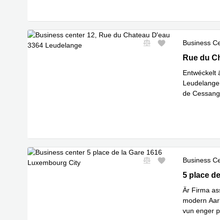
Business C
12, Rue du
Rue du Ch
Entwéckelt 
Leudelange 
de Cessange
Mehr erfa
Business C
5 place de
5 place d
Är Firma as
modern Aar
vun enger 